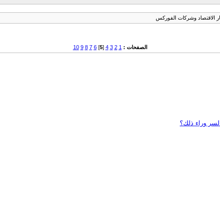
ر الاقتصاد وشركات الفوركس
الصفحات :
1
2
3
4
[
5
]
6
7
8
9
10
السر وراء ذلك؟