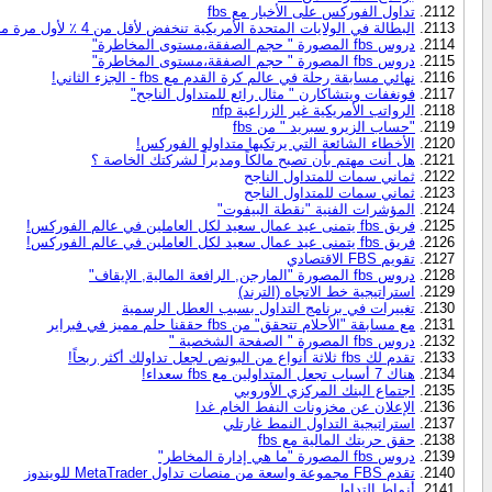
تداول الفوركس على الأخبار مع fbs
البطالة في الولايات المتحدة الأمريكية تنخفض لأقل من 4 ٪ لأول مرة منذ عام 2000
دروس fbs المصورة " حجم الصفقة،مستوى المخاطرة"
دروس fbs المصورة " حجم الصفقة،مستوى المخاطرة"
نهائي مسابقة رحلة في عالم كرة القدم مع fbs - الجزء الثاني!
فونغفات ويتشاكارن " مثال رائع للمتداول الناجح"
الرواتب الأمريكية غير الزراعية nfp
"حساب الزيرو سبريد " من fbs
الأخطاء الشائعة التي يرتكبها متداولو الفوركس!
هل أنت مهتم بأن تصبح مالكاً ومديراً لشركتك الخاصة ؟
ثماني سمات للمتداول الناجح
ثماني سمات للمتداول الناجح
المؤشرات الفنية "نقطة البيفوت"
فريق fbs يتمنى عيد عمال سعيد لكل العاملين في عالم الفوركس!
فريق fbs يتمنى عيد عمال سعيد لكل العاملين في عالم الفوركس!
تقويم FBS الاقتصادي
دروس fbs المصورة "المارجن, الرافعة المالية, الإيقاف"
استراتيجية خط الاتجاه (الترند)
تغييرات في برنامج التداول بسبب العطل الرسمية
مع مسابقة "الأحلام تتحقق" من fbs حققنا حلم مميز في فبراير
دروس fbs المصورة " الصفحة الشخصية "
تقدم لك fbs ثلاثة أنواع من البونص لجعل تداولك أكثر ربحاً!
هناك 7 أسباب تجعل المتداولين مع fbs سعداء!
اجتماع البنك المركزي الأوروبي
الإعلان عن مخزونات النفط الخام غدا
استراتيجية التداول النمط غارتلي
حقق حريتك المالية مع fbs
دروس fbs المصورة "ما هي إدارة المخاطر"
تقدم FBS مجموعة واسعة من منصات تداول MetaTrader للويندوز
أنماط التداول