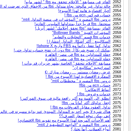
الفائز في مسابقة " الأحلام تتحقق مع fbs " لشهر مايو!
حالة تداول غير مألوفة: نجاة متداول fbs من الإخفاق الذي تعرضت له البنوك العالمية!
أخبار اقتصادية هامة لهذا الأسبوع!
حساب فوركس ecn من fbs !
دروس fbs المصورة " المؤشرات في منصة التداول mt4"
ستحتفل fbs قريباً جداً بمتداولها المليوني القادم!
الفائز بمسابقة "fbs تحقق أحلامك" لشهر أبريل!
المؤشرات الفنية " Bollinger Bands"
خدمات fbs قسم "التحليلات والتعليم"
السكالبينغ : أكثر أشكال التداول انتشارا !
تداول كما تفعل دائماً مع FBS واربح Iphone X!
يمكنك أن تصبح شريكاً ل fbs دون أن تفتح حساب تداول حتى!
حفلة للمتداولين مع fbs في مصر- القاهرة
حفلة للمتداولين مع fbs في مصر- القاهرة
مسابقة "الأحلام تتحقق" الخاصة بشهر حزيران قد بدأت !
استراتيجية "سكالينغ إن"
عرض رمضان مستمر ... رمضان مبارك ☪
المفكرة الاقتصادية لهذا الأسبوع من fbs !
دروس fbs المصورة " مخططات mt4"
حساب ecn من fbs!
أنماط الانعكاس!
خدمات وعروض fbs !
انطلق إلى القمة مع أكبر رافعة مالية في سوق الفوركس!
اجعل تداولك أكثر أماناً من fbs!
تداول العقود مقابل الفروقات مع fbs !
هناك شيء لا يخبر أحد به المتداول المبتدئ عند بداية مسيرته في عالم
كيف يمكن توقع أسعار الصرف؟؟
أهم الأحداث المربحة لهذا الأسبوع مع تقويم fbs الاقتصادي!
دروس fbs المصورة "الواجهة التطبيقية لـ mt4"
أنواع العملات: أيها تختار؟