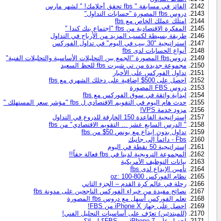
الفائز في مسابقة " fbs تحقق أحلامك! " لشهر مارس
دروس fbs المصورة "حسابات التداول"
امتلك عملك الخاص مع fbs
المفكرة الاقتصادية من fbs "اجتماع بنك كندا "
طريقة بسيطة لكسب المزيد من الأرباح في التداول
استراتيجية "30 بيب في اليوم" في تداول الفوركس
أنواع الحسابات لدى fbs
دروسfbs المصورة "الجمع بين التحليلات الأساسية والتحليلات الفنية"
مجموعة جديدة من تي شيرت fbs للحظ السعيد
تداول الفوركس على الأخبار
احصل على 500$ إضافية على دخلك الشهري مع fbs
دروس FBS المصورة
لبداية واثقة في سوق الفوركس مع fbs
حدث هام اليوم في التقويم الاقتصادي ل fbs "مؤشر سعر المستهلك "
مزود خدمة VPS!
إستراتيجية القاعدة 150 الخارقة للدروع في التداول
" الدرس السابع عشر ... التقويم الاقتصادي" من fbs
تداول بدون إيداع مع بونص 50$ من fbs
Fbs - دائماً إلى جانبك
إستراتيجية 50 نقطة في اليوم
المجموعة الترويجية لدينا في fbs فعالة حقاً!!
بيانات التوظيف الأمريكية
تأمين الإيداع لدى fbs
نظام الفوركس oz: 100-800
رحلة في عالم كرة القدم – الجزء الثاني
نصائح مفيدة من خبراء الفوركس الناجحين على مدونة fbs
تعلم الفوركس أسهل مع دروس fbs المصورة
احصل على جهاز iPhone X من FBS!
(للمبتدئين) تعرّف على أساسيات التحليل الفني!
احصل على iPhone 7 من FBS؟ لم لا؟