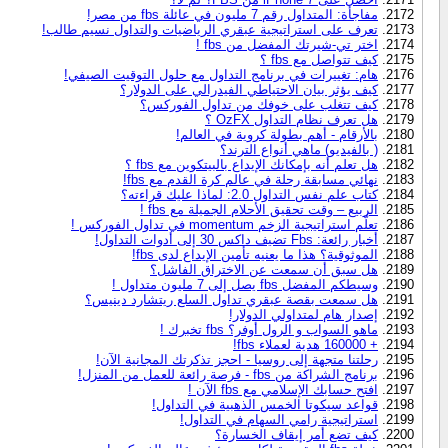
مفاجأة: المتداول رقم 7 مليون في عائلة fbs من مصر!
تعرف على استراتيجية عبقري الرياضيات والتداول نسيم طالب!
اختر تي-شيرتك المفضل من fbs !
كيف تتواصل مع fbs ؟
هام: تغييرات في برنامج التداول مع حلول التوقيت الصيفي!
كيف يؤثر بيان الاحتياطي الفيدرالي على الدولار؟
كيف تتغلب على خوفك من تداول الفوركس؟
هل تعرف نظام التداول OzFX ؟
بالأرقام - أهم بطولة كروية في العالم!
( بالفيديو) ماهي أنواع الترند؟
هل تعلم أنه بإمكانك الإيداع بالبيتكوين مع fbs ؟
نهائي مسابقة رحلة في عالم كرة القدم مع fbs!
كتاب علم نفس التداول 2.0: لماذا عليك قراءته؟
الربيع – وقت تحقيق الأحلام الجميلة مع fbs !
تعلّم استراتيجية الزخم momentum في تداول الفوركس !
أخبار رائعة: Fbs تضيف داكس 30 إلى أدوات التداول!
الموثوقية؟ هذا ما يعنيه تأمين الإيداع لدى fbs!
هل سبق أن سمعت عن الاختراق الفاشل؟
وسيطكم المفضل fbs يصل إلى 7 مليون متداول !
هل سمعت بقصة عبقري تداول السلع ريتشارد دينيس؟
إصدار هام لمتداولي الدولار!
ماهو السواب و الرول أوفر؟ fbs تخبرك !
+ 160000 هدية لعملاء fbs!
رحلتنا متجهة إلى روسيا - احجز تذكرتك المجانية الآن!
برنامج الشراكة من fbs - فرصة رائعة للعمل من المنزل!
افتح حسابك الإسلامي مع fbs الآن !
قواعد سيكوتا الخمس الذهبية في التداول!
استراتيجية رامي السهام في التداول!
كيف تضع أمر إيقاف الخسارة؟