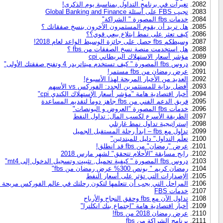
تغيرات في برنامج التداول بمناسبة يوم الذكرى!
تجيب FBS على أسئلة Global Banking and Finance
خدمات fbs المصورة " الشراكة"
هل تريد أن يقوم المسثمرون الآخرون بنسخ صفقاتك ؟
كيف تعثر على نمط ابتلاع بيعي قوي؟؟
وسيطكم fbs حصل على جائزة الوسيط الواعد لعام 2018!
هل استخدمت منصة نسخ الصفقات من fbs ؟
مؤشر أسعار الاستهلاك البريطاني cpi
دروس fbs المصورة " كيف تستخدم ميتاتريدر 4 وتفتح صفقتك الأولى"
عرض رمضان من fbs مستمر!
العديد من الأخبار المربحة لهذا الأسبوع!
أفضل بداية للمستثمرين الجدد: الفوركس vs الأسهم
أخبار اقتصادية هامة "مؤشر أسعار الإستهلاك الكندي cpi"
فريق الدعم الفني من fbs جاهز دوماً لتقديم المساعدة
خدمات fbs المصورة "العروض و البونصات"
الطريقة الأسرع لكسب المال: تداول النفط
إستراتيجية تداول نمط غارتلي
تداول مع fbs – ابدأ رحلة المستقبل الجميل
تعلّم التداول" دليل للمبتدئين"
عرض "رمضان" من fbs قد انطلق!
رابح مسابقة "الأحلام تتحقق" لشهر مارس 2018
دروس fbs المصورة " كيفية تحميل, تثبيت وتسجيل الدخول إلى mt4"
رمضان كريم " بونص 300% عرض رمضان من fbs"
الإصدارات التي تؤثر على أسعار النفط
المراحل التي يجب أن تتعلمها لتكون رحلتك في عالم الفوركس مريحة 
خدمات FBS
تداول الآن مع fbs وحقق النجاح والأرباح
أخبار اقتصادية هامة "اجتماع بنك انكلترا"
عرض رمضان 2018 من fbs!
برنامج الشراكة من fbs