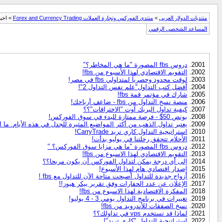
منتديات الدولار العربى
>
منتدى الفوركس وتجارة العملات Forex and Currency Trading
> اخبا
المساعد الشخصي الرقمي
دروس fbs المصورة "ما هي المخاطر؟"
التقويم الاقتصادي لهذا الأسبوع من fbs!
لوقت محدود وحصرياً لمتداولي fbs في مصر!
أفضل كتب التداول"علم نفس التداول 2"!
شارك في مؤتمر قمة fbs!
منصة نسخ التداول من fbs - ضاعف أرباحك!
كيفية تداول البريك آوت "الاختراقات"؟؟
بونص 50$ - فرصة ممتازة للبدء في سوق الفوركس!
يعتبر تداول الذهب من أكثر المواضيع المثيرة للجدل في هذه الأيام. ما 
استراتيجية التداول كاري تريد CarryTrade!
الأحلام تتحقق رحلتنا في يوليو بدأت!
دروس fbs المصورة "ما هي مزايا سوق الفوركس؟ "
التقويم الاقتصادي لهذا الاسبوع من fbs!
إلى أي درجة يمكن لتداول الفوركس أن يكون مربحا؟؟
إصدار اقتصادي هام لهذا الأسبوع!
أزواج جديدة للتداول أصبحت متاحة الآن للتداول مع fbs !
الإعلان عن عدد الحفارات وفق تقرير بيكر هيوز!!
المفكرة الاقتصادية لهذا الاسبوع من fbs!
تغييرات في برنامج التداول يومي 3 - 4 يوليو!
نسخ الصفقات للأندرويد من fbs!
لماذا قد تستخدم vps في تداولك؟؟
استراتيجية التداول "كاري تريد"!