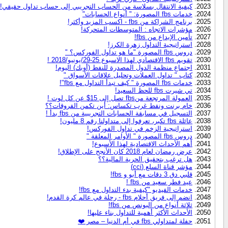
كيفية الانتقال بسلاسة من الحساب التجريبي إلى حساب تداول حقيقي!
خدمات fbs المصورة: " أنواع الحسابات"
برنامج الشراكة من fbs - اكسب المزيد وأكثر!
مؤشرات الاتجاه : المتوسطات المتحركة!
تأمين الإيداع من fbs!
استراتيجية التداول زهرة الكرز!
دروس fbs المصورة "ما هو تداول الفوركس؟ "
تقويم fbs الاقتصادي لهذا الاسبوع 25-29/يونيو/2018 !
اجتماع منظمة الدول المصدرة للنفط (أوبك) اليوم!
كتاب " تداول العملات وتحليل علاقات الأسواق "
خدمات fbs المصورة " كيف تبدأ التداول مع fbs"!
تي شيرت fbs للحظ السعيد!
العمولة المرتجعة منfbs تصل إلى 15$ عن كل لوت !
خام برنت ونفط غرب تكساس: أين تكمن الفروقات؟؟
التسجيل في مسابقة الحسابات التجريبية من fbs بدأ !
عائلة fbs تكبر، تعرفوا إلى متداولنا رقم 8 مليون!
استراتيجية الزخم في تداول الفوركس!
دروس fbs المصورة " الأوامر المعلقة "
أهم الأحداث الاقتصادية لهذا الأسبوع!
عرض رمضان لعام 2018 كان الأنجح على الإطلاق!
هل ترغب بتحقيق الحرية المالية؟؟
مؤشر قناة السلع (cci)
قلبي دق 3 دقات مع أبو و fbs!
عيد فطر سعيد من fbs !
خدمات الفيديو "كيفية بدء التداول مع fbs!
انضم إلى فريق أحلام fbs - رحلة في عالم كرة القدم!
ثلاثة أنواع من البونص من fbs!
الأحداث الأكثر أهمية للتداول بناء عليها!
حفلة لمتداولي fbs في أم الدنيا – مصر ❤️