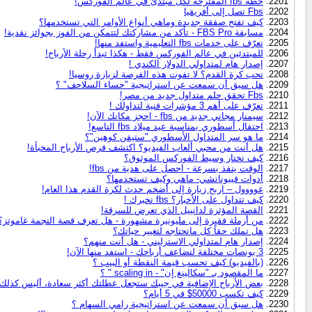
خطة fbs المقترحة لكل مبتدئ في عالم الفوركس!
Fbs تصل إلى أفريقيا
كيف تفتح صفقة جديدة وماهي أنواع الأوامر التي تستخدمها؟
مسابقة FBS Pro - تأكد من مشاركتك لتتمكن من الفوز بجوائز نقدية!
تعرّف على خدمات fbs التعليمية واستفد منها!
للمبتدئين في عالم الفوركس فقط - هكذا تبدأ رحلة الأرباح!
إصدار هام لمتداولي الدولار الكندي !
تحب كرة القدم؟ لا تفوت هذه الفرصة لزيارة روسيا!
هل سبق أن سمعت عن استراتيجية "حساء السلاحف" ؟
Fbs تحقق حلم متداول جديد من مصر!
تعرّف على أهم 3 مؤشرات فنية لتداولك !
سيمنار مجاني جديد من fbs - احجز مكانك الآن!
احتفال أسطوري بمناسبة عيد ميلاد fbs التاسع!
ما هو سر المتداول الأسطوري "ستيفن كوهين"؟
هل أنت من محبي ألعاب الفيديو؟ اكتشف فرص الأرباح المخبأة!
كيف تختار وسيط الفوركس الموثوق؟
الوقت ينفذ بسرعة - احصل على هدية من fbs!
أدوات فيبوناتشي- ماهي وكيف تستخدمها؟
غوووول – اربح زيارة إلى أضخم حدث لكرة القدم هذا العام!
كيف تتداول على الأخبار؟ fbs تخبرك !
القصة المؤثرة لدانييل الذي تعرض للسرقة!
من أرملة فقيرة إلى مليونيرة مشهورة - هل تعرف قصة النجمة غاموتز؟
هل تملك حقاً كل ماتحتاجه لتغيير حياتك؟
إصدار هام لمتداولي الاسترليني - هل أنت منهم؟
3 بونصات مختلفة لتضاعف أرباحك - استفد منها الآن!
(بالفيديو) كيف تحسب قيمة النقطة أو البيب ؟
ما المقصود بـ "سكالينغ إن" - scaling in " ؟
بعض الأرباح الإضافية في جيبك ستجعل عطلتك أكثر سعادة، أليس كذلك
كيف تكسب 50000$ في 5 أيام؟
هل سبق أن سمعت عن استراتيجية رامي السهام ؟