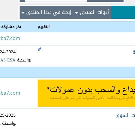
أدوات المنتدى
إبحث في هذا المنتدى
التقييم
آخر مشاركة
rba7.com
ة
-24-2024
بواسطة
AS ESA
rba7.com
-25-2025
بواسطة
ع