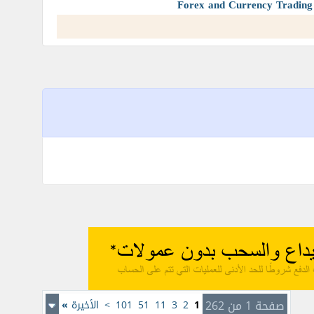
صفحة 1 من 262
1
2
3
11
51
101
>
الأخيرة
»