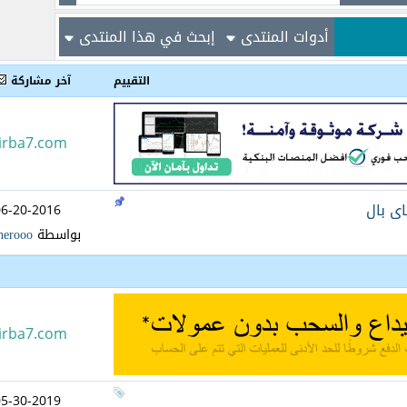
أدوات المنتدى
إبحث في هذا المنتدى
التقييم
آخر مشاركة
irba7.com
ى بال
06-20-2016
بواسطة
herooo
irba7.com
05-30-2019