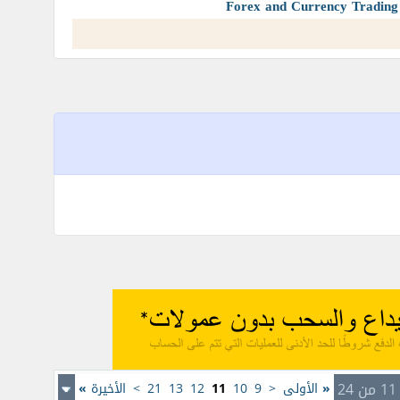
2
«
الأولى
<
9
10
11
12
13
21
>
الأخيرة
»