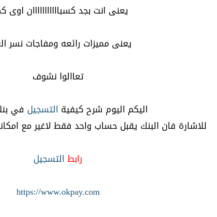
يعنى انت بجد كسبااااااااااان اوى ك
يعنى مميزات رائعه ومفاجات نسر الغ
تعاالوا نشوف
اليكم اليوم شرح كيفية
التسجيل
في بنك pay
للاشارة فان البنك يقبل حساب واحد فقط لاغير مع امكان
رابط
التسجيل
https://www.okpay.com