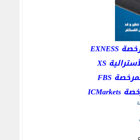
EXNESS
رالية XS
خصة FBS
ICMar
ة