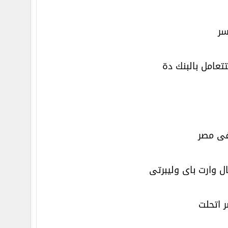
سر
تعامل بالبنك دة
فى مصر
ل وارت باى وليبرتى
 اتحلت