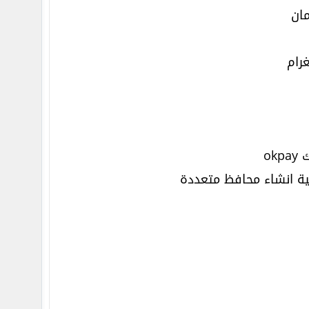
مان
رام
ok
ية انشاء محافظ متعددة