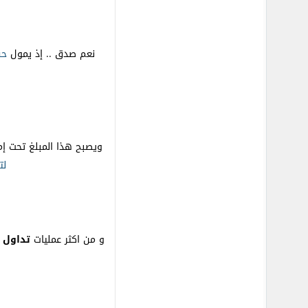
نعم صدق .. إذ يمول
حس
ويصبح هذا المبلغ تحت إمر
لت
و من اكثر عمليات
تداول ا