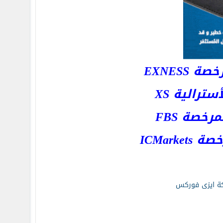
EXNESS
رالية XS
خصة FBS
ICMar
كة ايزى فوركس
كور
|