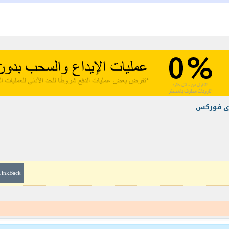
زى فوركس
LinkBack