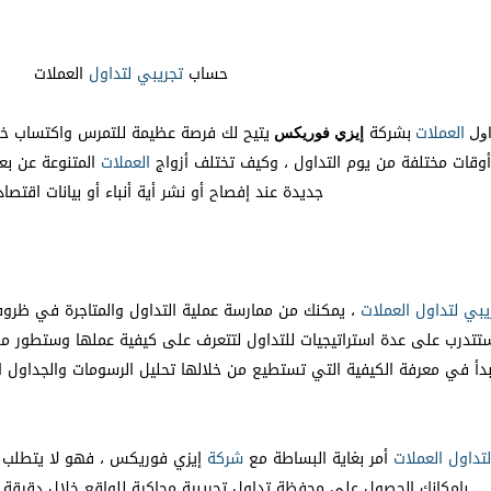
حساب
تجريبي
لتداول
العملات
العملات
بشركة
يتيح لك فرصة عظيمة للتمرس واكتساب 
اول
إيزي فوريكس
أوقات مختلفة من يوم التداول ، وكيف تختلف أزواج
العملات
المتنوعة عن بع
جديدة عند إفصاح أو نشر أية أنباء أو بيانات اقتصا
يبي
لتداول
العملات
، يمكنك من ممارسة عملية التداول والمتاجرة في ظروف 
تتدرب على عدة استراتيجيات للتداول لتتعرف على كيفية عملها وستطور من 
دأ في معرفة الكيفية التي تستطيع من خلالها تحليل الرسومات والجداول البيا
لتداول
العملات
أمر بغاية البساطة مع
شركة
إيزي فوريكس ، فهو لا يتطلب أي
بإمكانك الحصول على محفظة تداول تجريبية محاكية للواقع خلال دقيق