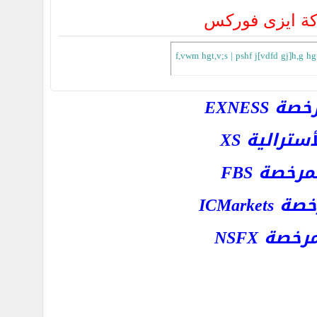
ة ايزى فوركس
f,vwm hgt,v;s | pshf j[vdfd gj]h,g hg
EXNESS
رالية XS
خصة FBS
ICMar
ة NSFX