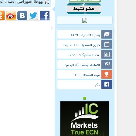
بورصة الفوركس | حساب تجر
رقم العضوية : 1429
تاريخ التسجيل : Sep 2011
عدد المشاركات : 238
الإقامة: بسم الله الرحمن
الرحيم
قوة السمعة : 15
ذكر