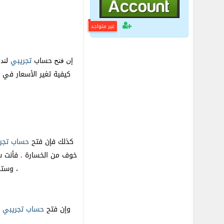
غير متواجد
حساب
تجريبي
إن فتح
لتد
كيفية تغير الأسعار في 
كذلك فإن فتح
حساب
تجر
خوف من الخسارة . فأنت س
، وستب
وإن فتح
حساب
تجريبي