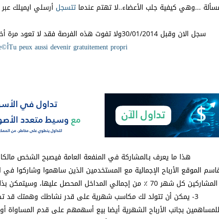
سألة ...وهي كيفية جلب الأعضاء..لا تهتم عندما
تتسجل
أرسلي ايميلك عبر 
سجل الان وقبل 30/01/2014ولا تفوت هذه الفرصة فقد لا تعود مرة أخرى مثل ما وقع في WAZZUB
Tu peux aussi devenir gratuitement propriأ©taire
هذا ما يعرف بـالمشاركة في المنفعة العامة فيصبح الشخص مالك
3- يمكن أن تتولد لك مكاسب شهرية على قدر نشاطك وهمتك قد تصل إلى مبالغ قد لا تتخيلها.