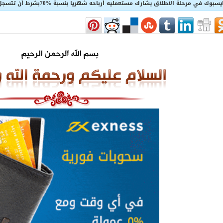
مرحلة الاطلاق يشارك مستعمليه أرباحه شهريا بنسبة %70بشرط أن تتسجل قبل 30/01/2014