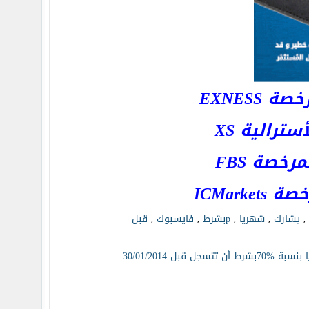
EXNESS
رالية XS
خصة FBS
ICMar
,
يشارك
,
شهريا
,
pبشرط
,
فايسبوك
,
قبل
ل 30/01/2014