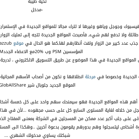
تحية طيبة
-مدخل
فيسبوك وجوجل وياهو وغيرها لا تترك مجالا للمواقع الجديدة في الإستمرارعل
 طائلة ولا تدفع لهم شيء, فأصبحت المواقع الجديدة تتجه إلى تمليك الزوا
 جذب عدد كبير من الزوار ولفت أنظارهم لها,كما هو الحال في
موقع
المؤسسين PSM وب %20مع الاعضاء الجددSSM .
المواقع الجديدة في هذا الموضوع عن طريق التسويق الالكتروني ، لدرجة
ة الجديدة وخصوصا في
مرحلة
انطلاقها و نكون من أصحاب الأسهم المجانية ف
الموقع الجديد جلوبال شير GlobAllShare
 GlobAllShare من أهم هذه المواقع الجديدة فهو سيمنحك سهم واحد على كل خ
ل من خلاله لغاية المستوى السابع كل على حسب مجهوده ...لأن في هذا ا
لاولى على جلب أكبر عدد ممكن من المسجلين في الشركة بمعنى المفتاح 
ة أشخاص ليتسجلوا وهم بدورهم يقومون بدعوة آخرين ..وهكذا الى المست
شبكتك يساوي مدخولك الشهري ...