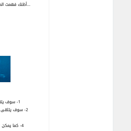
...أظنك فهمت الم
1- سوف يتقاسم الموقع الأرباح الإجمالية مع المستخدمين الذين ساهموا وشاركوا في الموقع خلال فترة قبل الافتتاح الرسمي للموقع
2- سوف يتلقى المشاركين كل شهر 70 ٪ من إجمالي المداخل المحصل عليها، وسيتمكن بذلك لكل مساهم من الحصول على دخل شهري ثابت.
4- كما يمكن للمساهمين بجانب الأرباح الشهرية أيضا بيع أسهمهم على قدم المساواة أو شراء أسهم أخرى وكسب مبالغ فورية و كبيرة...