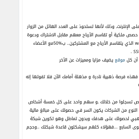
ى الإنترنت, وذلك لأنها تستحوذ على العدد الهائل من الزوار
ر حصص ملكية أو تقاسم الأرباح معهم مقابل الاشتراك ودعوة
wazzub الذي يتقاسم الأرباح مع المشتركين.. ب%50مع الأعضاء
 أن كل
موقع
يضيف مزايا ومميزات عن الأخر
هذه فرصة ذهبية نادرة و مذهلة أمامك الآن فلا تفوتها إنه
مسة أشخاص تسجلوا من خلالك ,و سهم واحد على كل خمسة أشخاص
لنوع من الشركات يكون السر في حصولك على مبالغ مالية
الذهبي لحصولك على هدفك وبدون تماطل وهو تكوين شبكة
وى السابع ...فهؤلاء كلهم سيشكلون قاعدة شبكتك ..وحجم