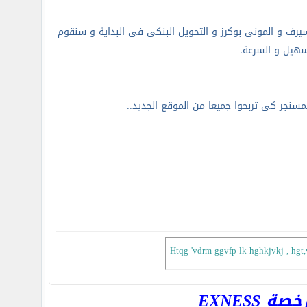
 10$ للسحب حيث اننا نوفر الليبرتى ريسيرف و المونى بوكرز و التحويل البنكى فى البداية و سنقوم
تسهيل و السرع
ة.
سنجر كى تربحوا جميعا من الموقع الجديد..
Htqg 'vdrm ggvfp lk hghkjvkj , hgt,
EXNESS