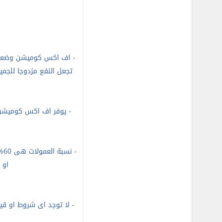
-
تجعل النفع مزدوجا للجمي
-
يوفر اف اكس كوميشن نظ
-
او عدد العقود,اي
-
لا توجد اى شروط او ق