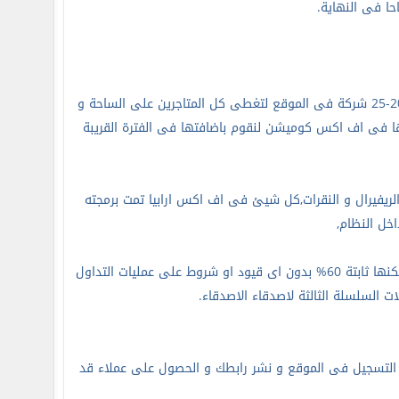
حا فى النهاية.
اف اكس كوميشن وضعت عدة شركات فى البداية فى الموقع و لكنها تسعى لان تزيد العدد الى 20-25 شركة فى الموقع لتغطى كل المتاجرين على الساحة و
تها فى اف اكس كوميشن لنقوم باضافتها فى الفترة القريبة
لريفيرال و النقرات,كل شيئ فى اف اكس ارابيا تمت برمجته
اخل النظام
,
نسبة العمولات هى 60% و لكنها تختلف من شركة لاخرى حسب قيمة العمولة التى نحصل عليها و لكنها ثابتة 60% بدون اى قيود او شروط على عمليات التداول
.
لتسجيل فى الموقع و نشر رابطك و الحصول على عملاء قد