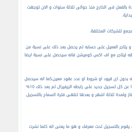
الفعل فى الخارج منذ حوالى ثلاثة سنوات و الان توجهت
داية.
مع للشركات المختلفة
.
و يتاجر العميل على حسابه ثم يحصل بعد ذلك على نسبة من
قه ليتاجر مع اف اكس كوميشن فانه سيحصل على نسبة ايضا
يحصل العميل على 60% من عمولة صفقاته بدون اى قيود او شروط او عدد عقود معين,كما انه سيحصل
من عمولة صفقات من جلبهم للموقع و تداولوا على حساباتهم,ايضا يحصل على سنتا واحدا عن كل تسجيل جديد على رابطه الريفيرال ثم بعد ذلك 10%
از ولمدة ثلاثة اشهر و بعدها تنتهى فترة السماح بالتسجيل
 رابطك فانك ستحصل على 1 سنت من كل عضو جديد يقوم بالتسجيل تحت معرفك و هو ما يعنى انه كلما نشرت