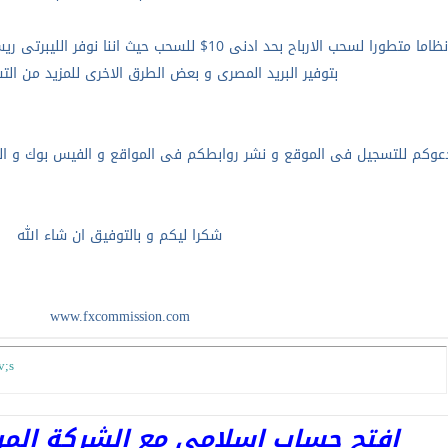
يوفر اف اكس كوميشن نظاما متطورا لسحب الارباح بحد ادنى
بتوفير البريد المصرى و بعض الطرق الاخرى للمزيد من ال
ادعوكم للتسجيل فى الموقع و نشر روابطكم فى المواقع و الفيس بوك و الم
شكرا ليكم و بالتوفيق ان شاء الله
www.fxcommission.com
v;s
افتح حساب اسلامى مع الشركة المرخصة 