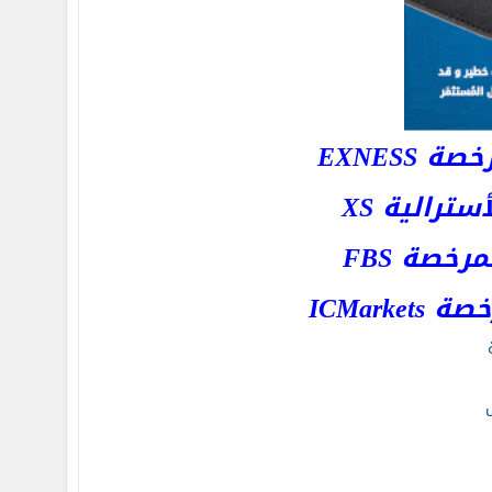
EXNESS
رالية XS
خصة FBS
ICMar