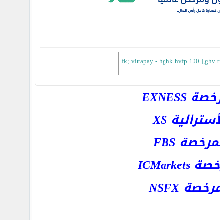
fk; virtapay - hghk hvfp 100 ],ghv tr'
EXNESS
رالية XS
خصة FBS
ICMar
ة NSFX