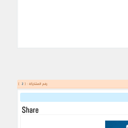
رقم المشاركة : [
2
]