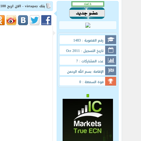
بنك virtapay - الان اربح 100 دولار فقط بمجرد تسجيلك
رقم العضوية : 1483
تاريخ التسجيل : Oct 2011
عدد المشاركات : 7
الإقامة: بسم الله الرحمن
الرحيم
قوة السمعة : 0