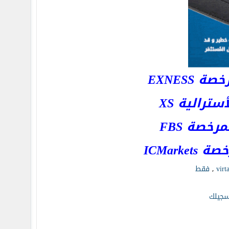
EXNESS
رالية XS
خصة FBS
ICMar
virt
,
فقط