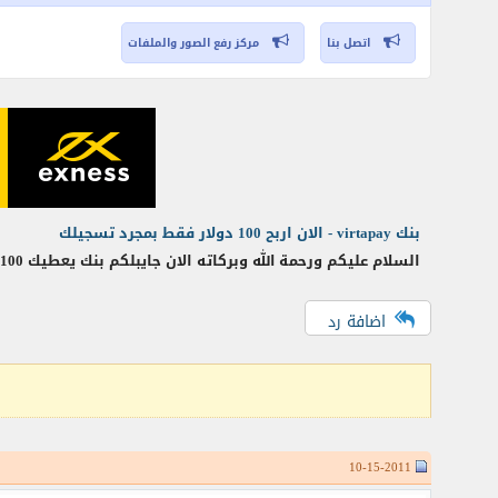
اتصل بنا
مركز رفع الصور والملفات
بنك virtapay - الان اربح 100 دولار فقط بمجرد تسجيلك
السلام عليكم ورحمة الله وبركاته الان جايبلكم بنك يعطيك 100 دولار هدية لتسجيلك + يضيف 20دولار يوميا لحسابك + يعطيك 25 دولار عن كل شخص يسجل عن طريقك + بالاضافة
اضافة رد
10-15-2011