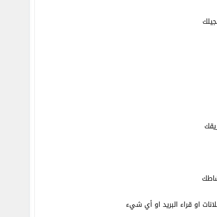
يلك
يقك
شاطك
انات او قراء البريد او أي شيء