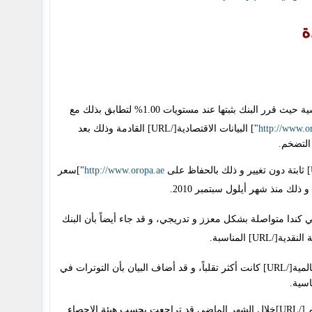
ة
الرئيسية حيث قرر البنك بثبتها عند مستويات 1.00% لتطابق بذلك مع
http://www.o
"] البيانات الاقتصادية[/URL] القادمة وذلك بعد
التضخم.
http://www.oropa.ae
"]سعر
لتضخم [/URL]في كندا متواصلة بشكل معزز و تدريجي، و قد جاء أيضاً بأن البنك
ة[/URL] المناسبة.
"] الأسواق المالية العالمية[/URL] كانت أكثر تقلباً، و قد أضاف البيان بأن التوترات في
اسية.
"]التضخم [/URL]خلال الشهر الماضي قد تراجعت بحسب هيئة الإحصاء