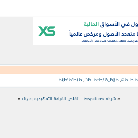
ط¦ط¯ط©
,
ط§ظ„ظƒظ†ط¯ظٹ
,
ط§ط³ط¹ط§ط±
«
شركة twsyatforex
|
تقلص القراءة التمهيدية cityeq
»