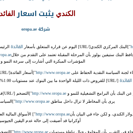
يثبت
اسعار
الكندي
الفائد
شركة
oropa.ae
h
الفائدة
"]البنك المركزي الكندي[/URL] اليوم عن قراره المتعلق بأسعار
ropa.ae
افظ البنك ستيفين بولوز بأن المرحلة المقبلة تعتمد على التقدم من خلال
المؤشرات المبكرة التي أشارت إلى سرعة النمو و 
http://www.oropa.ae
ء لجنة السياسة النقدية الحفاظ على
"]أسعار الفائدة[/URL] ثابتة دون تغيير و ذلك بالحفاظ على
الفائدة
[/URL] للقروض ذات الليلة الواحدة ما بين البنوك عند مستويات 1.00% و ذلك منذ شهر أيلول سبتمبر 2010.
http://www.oropa.ae
عن البنك بأن البرامج التشغيلية للنمو و
"]ا
http://www.oropa.ae
يرى بأن المخاطر لا تزال داخل مناطق
"]السياسة النقدي
http://www.oropa.ae
ولار الكندي، و لكن جاء في البيان بأن
أوكرانيا قد أضيفت إلى حالة عدم اليقين الجيوسي
http://www.oropa.ae
 جاء في التقرير بأن المخاوف حيال تباطؤ مستويات