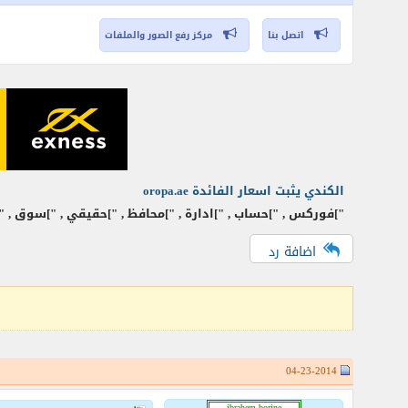
اتصل بنا
مركز رفع الصور والملفات
الكندي يثبت اسعار الفائدة oropa.ae
"]فوركس , "]حساب , "]ادارة , "]محافظ , "]حقيقي , "]سوق , "]عملات , "]تداول , "]توصيات , "]تج
اضافة رد
04-23-2014