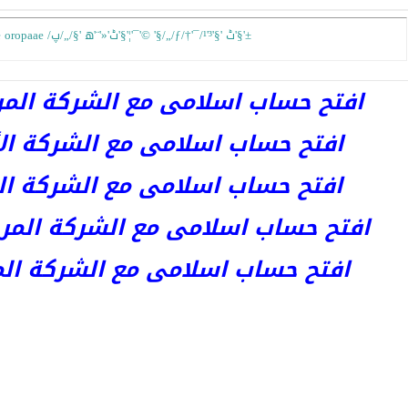
hg;k]d defj hsuhv hgthz]m oropa>ae oropaae /ٹ'«'¨'ھ '§/„/پ'§'¦'¯'© '§/„/ƒ/†'¯/ٹ '§'³'¹'§'±
افتح حساب اسلامى مع الشركة المرخصة 
افتح حساب اسلامى مع الشركة الأست
افتح حساب اسلامى مع الشركة المر
افتح حساب اسلامى مع الشركة المرخصة kets
افتح حساب اسلامى مع الشركة المرخص