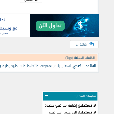
اضافة رد
الكلمات الدلالية (Tags)
الفائدة
,
الكندي
,
اسعار
,
يثبت
,
oropaae
,
ظٹط«ط¨طھ
,
ط§ظ„ظپط§
تعليمات المشاركة
لا تستطيع
إضافة مواضيع جديدة
لا تستطيع
الرد على المواضيع