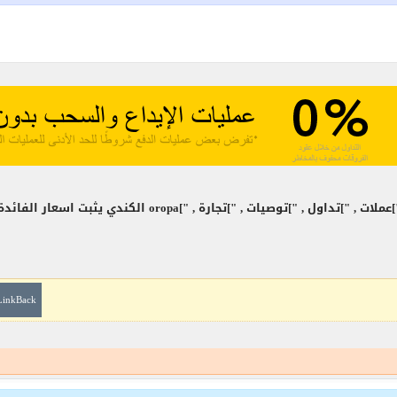
ارة , "]oropa الكندي يثبت اسعار الفائدة "]شركة أعلن "]البنك
LinkBack