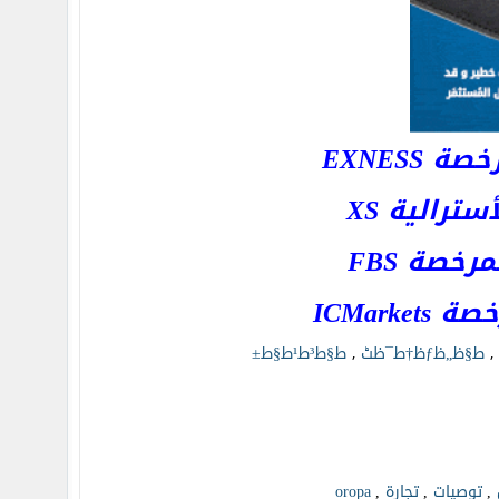
EXNESS
رالية XS
خصة FBS
ICMar
,
ط§ظ„ظƒظ†ط¯ظٹ
,
ط§ط³ط¹ط§ط±
توصيات
تجارة
oropa
,
,
,