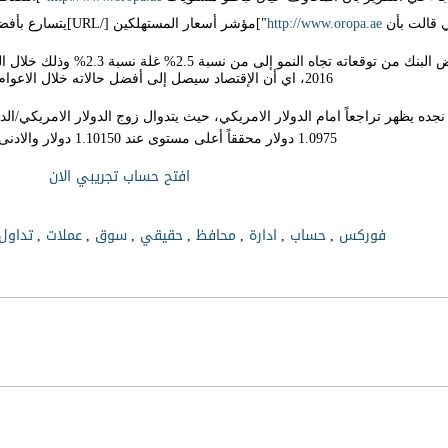
http://www.oropa.ae
تي قالت بأن
"]مؤشر أسعار المستهلكين [/URL]يتسارع بأفضل من التوقعات عند 1.1% خلال الشهر الماضي.
2016، اي أن الإقتصاد سيصل إلى أفضل حالاته خلال الاعوام القليلة القادمة.
 نجده يظهر تراجعاً امام الدولار الامريكي، حيث يتدوال زوج الدولار الامريكي/الد
1.0975 دولار محققاً أعلى مستوى عند 1.10150 دولار والادنى عند 1.095 دولار.
افتح حساب تجريبي الان
فوركس
حساب
ادارة
محافظ
حقيقي
سوق
عملات
تداول
,
,
,
,
,
,
,