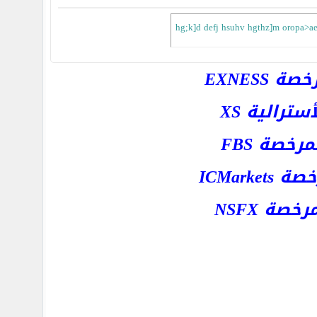
EXNESS
رالية XS
خصة FBS
ICMar
ة NSFX