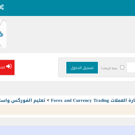
انشا
حفظ البيانات؟
Forex and Currency T
>
تعليم الفوركس واسا