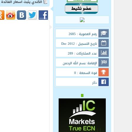
الكندي يثبت اسعار الفائدة oropa.ae
رقم العضوية : 2685
تاريخ التسجيل : Dec 2012
عدد المشاركات : 289
الإقامة: بسم الله الرحمن
الرحيم
قوة السمعة : 0
ذكر