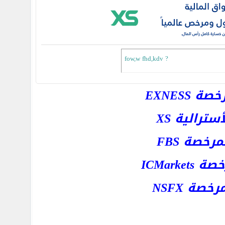
fow,w fhd,kdv ?
EXNESS
رالية XS
خصة FBS
ICMar
ة NSFX