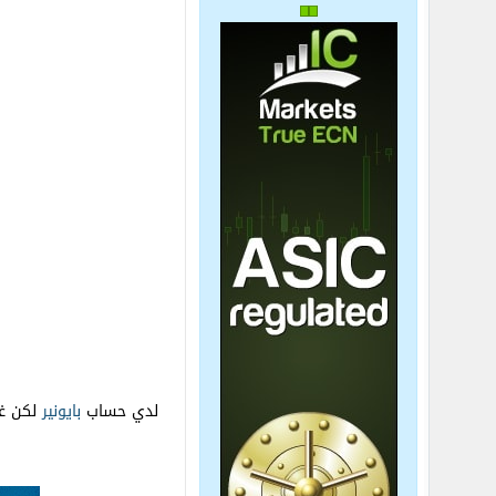
لدي حساب
بايونير
لكن غي