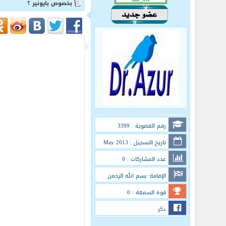
بخصوص بايونير ؟
رقم العضوية : 3399
تاريخ التسجيل : May 2013
عدد المشاركات : 0
الإقامة: بسم الله الرحمن
الرحيم
قوة السمعة : 0
ذكر