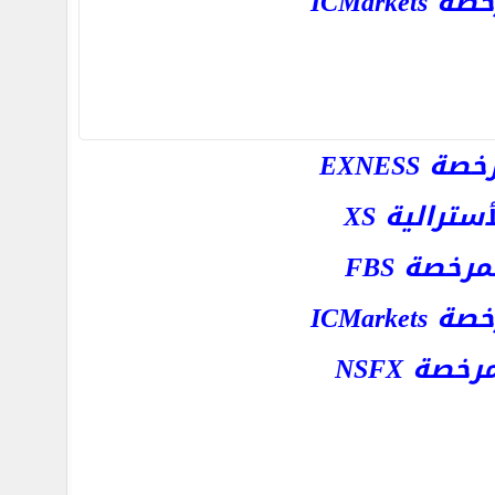
ICMar
EXNESS
رالية XS
خصة FBS
ICMar
ة NSFX