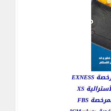
EXNESS
رالية XS
خصة FBS