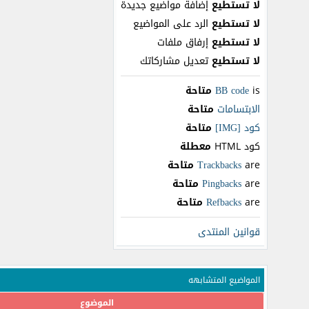
لا تستطيع
إضافة مواضيع جديدة
لا تستطيع
الرد على المواضيع
لا تستطيع
إرفاق ملفات
لا تستطيع
تعديل مشاركاتك
is
BB code
متاحة
الابتسامات
متاحة
كود [IMG]
متاحة
كود HTML
معطلة
are
Trackbacks
متاحة
are
Pingbacks
متاحة
are
Refbacks
متاحة
قوانين المنتدى
المواضيع المتشابهه
الموضوع