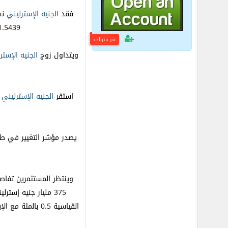
فقد
الجنيه
الإسترليني
1.5439 دولار ،وأظهرت بيانات بالأمس في لندن استمرار تباطؤ مستويات التضخم بالاقتصاد البريطاني خلال كانون الث
غير متواجد
ويتداول زوج
الجنيه
الإستر
استقر
الجنيه
الإسترليني
ب
375 مليار جنيه إست