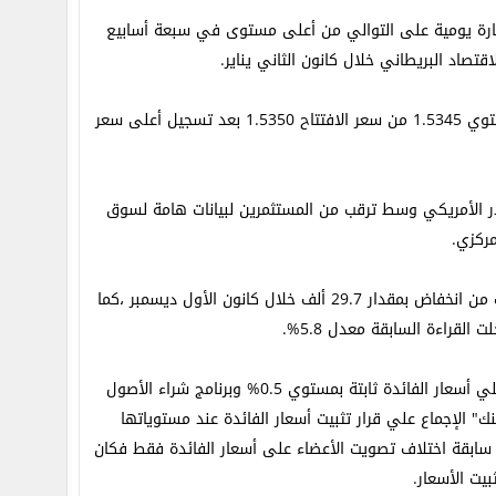
اني خسارة يومية على التوالي من أعلى مستوى في سبعة أسابيع
مقابل الدولار الأمريكي بحلول الساعة 07:10 بتوقيت جرينتش حول مستوي 1.5345 من سعر الافتتاح 1.5350 بعد تسجيل أعلى سعر
ار الأمريكي وسط ترقب من المستثمرين لبيانات هامة لسوق
مركزي.
يصدر مؤشر التغيير في طلبات إعانة البطالة لشهر كانون الثاني يناير المتوقع انخفاضاً بمقدار 25.2 ألف من انخفاض بمقدار 29.7 ألف خلال كانون الأول ديسمبر ،كما
وينتظر المستثمرين تفاصيل محضر الاجتماع الأخير لبنك بريطانيا المركزي والذي قرر فيه البنك الإبقاء علي أسعار الفائدة ثابتة بمستوي 0.5% وبرنامج شراء الأصول
بنك" الإجماع علي قرار تثبيت أسعار الفائدة عند مستوياتها
 375 مليار جنيه إسترليني ،وشهدت محاضر سابقة اختلاف تصويت الأعضاء على أسعار الفائدة فقط فكان
يت الأسعار.