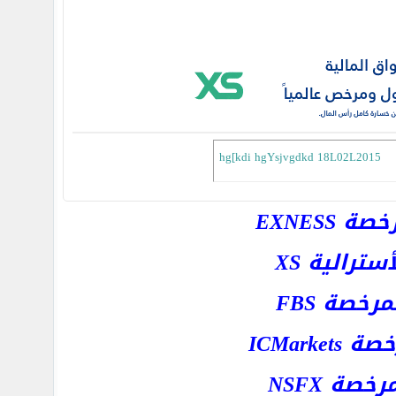
hg[kdi hgYsjvgdkd 18L02L2015
EXNESS
رالية XS
خصة FBS
ICMar
ة NSFX