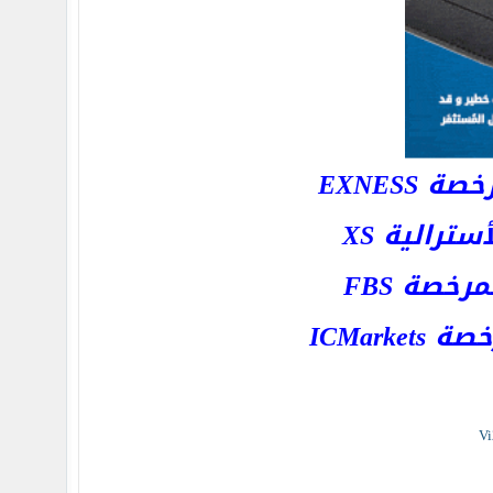
EXNESS
رالية XS
خصة FBS
ICMar