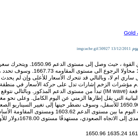
G
تحرك الذهب بكثير من القوة
حول مستوى 1650.96 محاولا الر
ل ساري ام لا، وبالتالي قد تتحرك الأسعار للأعلى وإن لم يح
دم مؤشرات الزخم إشارات تدل على حركة الأسعار في منطقة ذر
يحمل موجة سعرية دافعة (IM wave) تبدأ من مستوى الدعم المذكو
لبيانية التي يقل إطارها الزمني عن اليوم الكامل. وعلى نحو 
الدعم 1603.62 ومستوى المقاومة الأساسي عند 1709.84
ى الاتجاه الصعودي، مستهدفًا مستوى 1678.00دولار للأوقية.