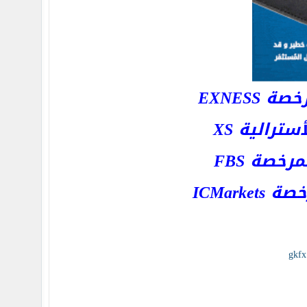
EXNESS
رالية XS
خصة FBS
ICMar