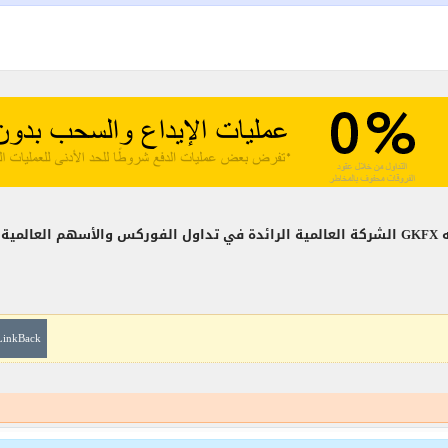
ي كي
LinkBack