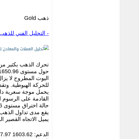
ذهب Gold
- التحليل الفني للذهب old
اليوت المطروح لا يزا
للحركة الهبوطية. وتق
القادمة على الرسوم ا
حالة اختراق مستوى 1650.96 للأسفل، وسوف نضطر حينها إلى تغيير السيناريو الصعودي المطروح 1462.
يقع مدى تداول الذهب اليوم ما بين مستوى 
يميل الاتجاه القصير المدى إل
الدعم: 1603.62 1617.97 1635.24 1650.96