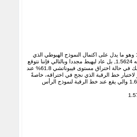
اخترق هذا الزوج مستوى الدعم الهام القاطن عند 1.5585 وصولا الى مستوى 1.5537 وهو ما يدل على اكتمال النموذج الهبوطي الذي
تحدثنا عنه قبل ذلك. نلاحظ اليوم حركه تصحيحيه لكن للان لم يخترق مستوى المقاومه 1.5624, بل عاد ليهبط مجددا وبالتالي فإننا نتوقع
استمرار هذا الزوج في اتجاهه الهبوطي اليومي مستهدفًا مستوى مستوى 1.5537 وذلك في حالة اختراق مستوى فيبوناتشي 61.8% عند
سعر لاختبار خط الرقبة الذي نجح في اختراقه، خاصةً
مع الإشارات الايجابية التي تقدمها مؤشرات الزخم، بينما سيكون اختراق مستوى 1.6455 والي يقع عند خط الرقبة لنموذج الرأس