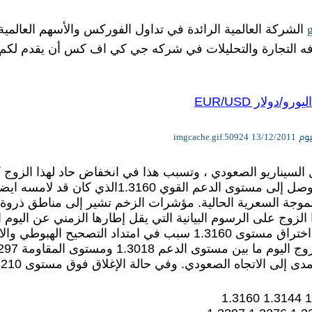
الشركة العالمية الرائدة في تداول الفوركس والأسهم العالمية
 التجارة والتحليلات في شركه جي كي اف كس أن يقدم لكم الت
/دولار EUR/USD
السيناريو الصعودي ، وتسبب هذا في انخفاض حاد لهذا الزوج كم
وجة السعرية الحالية. مؤشرات الزخم تشير إلى مناطق ذروة البيع
 بين مستوى الدعم 1.3018 ومستوى المقاومة 1.3297
اتجاه الصعودي. وفي حالة الإغلاق فوق مستوى 1.3210، فسوف يكون الهدف التالي عند 1.3297.