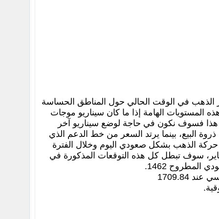
 ، حيث وصل إلى مستوى الدعم 1650.96. ويتحرك سعر الذهب في الوقت الحالي حول المناطق الحساسة
جوع الى مستوى المقاومه 1667.73. وسوف تحدد هذه المستويات الهامة إذا ما كان سيناريو موجات
دث هذا فسوف نكون في حاجة لوضع سيناريو آخر
وة البيع، بينما يرتد السعر من خط الدعم الذي
ر. وبالتالي نتوقع حركة الذهب بشكل صعودي اليوم وخلال الفترة
مغاير، سوف تبطل كل هذه التوقعات المذكورة في