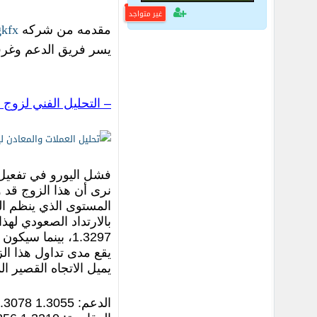
غير متواجد
gkfx
مقدمه من شركه
يسر فريق الدعم وغرفه
– التحليل الفني لزوج اليورو
فشل اليورو في تفعيل 
المستوى الذي ينظم الم
1.3297، بينما سيكون اختراق مستوى 1.3160 سبب في امتداد التصحيح الهبوطي والاهداف عند مستوى الدعم 1.3055.
يقع مدى تداول هذا الزوج اليوم ما
يميل الاتجاه القصير المدى إلى ال
الدعم: 1.3055 1.3078 1.3144 1.3160