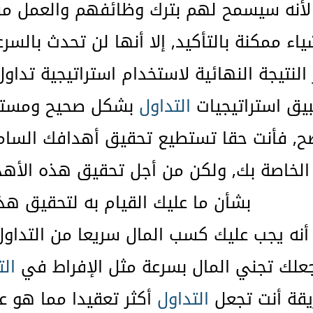
أنه سيسمح لهم بترك وظائفهم والعمل من ا
اء ممكنة بالتأكيد, إلا أنها لن تحدث بالس
 النتيجة النهائية لاستخدام استراتيجية تداو
بيق استراتيجيات
التداول
بشكل صحيح ومستمر 
ح, فأنت حقا تستطيع تحقيق أهدافك السام
لخاصة بك, ولكن من أجل تحقيق هذه الأهد
بشأن ما عليك القيام به لتحقيق هذ
 أنه يجب عليك كسب المال سريعا من التداو
علك تجني المال بسرعة مثل الإفراط في
الت
يقة أنت تجعل
التداول
أكثر تعقيدا مما هو عل