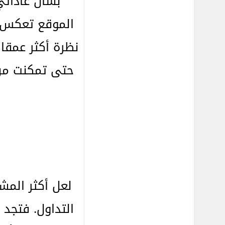
بشأن عاداتي
الموقع تعكس ط
نظرة أكثر عمقا
حتى تمكنت من 
لعل أكثر المش
التداول. فتجد 