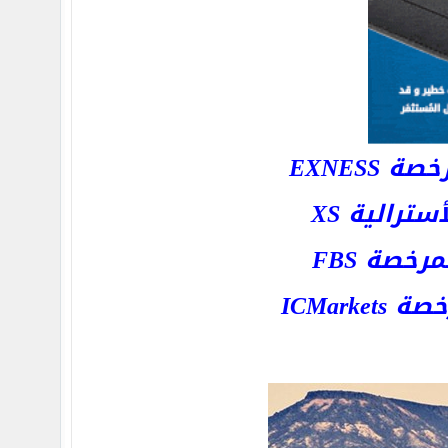
EXNESS
رالية XS
خصة FBS
ICMar