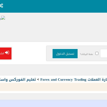
انشا
حفظ البيانات؟
Forex and Currency T
>
تعليم الفوركس واسا