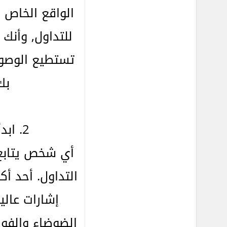
للتداول, وأنك 
تستطيع الوصو
بك إلى 5000%, 
2. ابدأ بالتركيز على الأطر الزمنية للرسوم البيانية اليومية ولأربع ساعات فقط
أي شخص يتابع 
التداول. أحد أك
إشارات عالي
الضوضاء والفوض