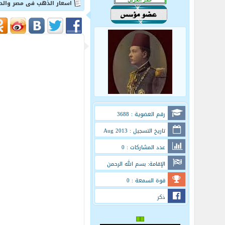
اسعار الذهب فى مصر والدول العر
رقم العضوية : 3688
تاريخ التسجيل : Aug 2013
عدد المشاركات : 0
الإقامة: بسم الله الرحمن
الرحيم
قوة السمعة : 0
ذكر