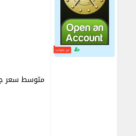
غير متواجد
متوسط سعر جرا