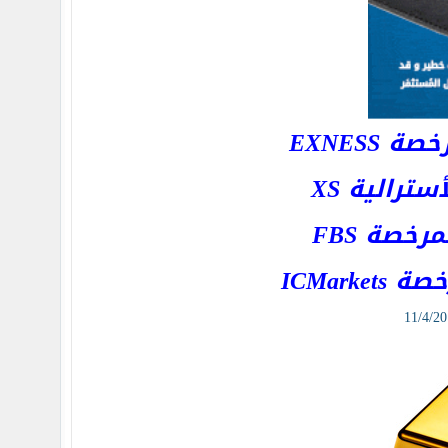
EXNESS
رالية XS
خصة FBS
ICMar