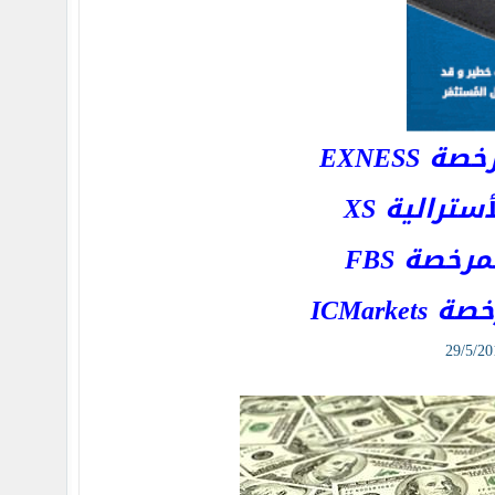
EXNESS
رالية XS
خصة FBS
ICMar