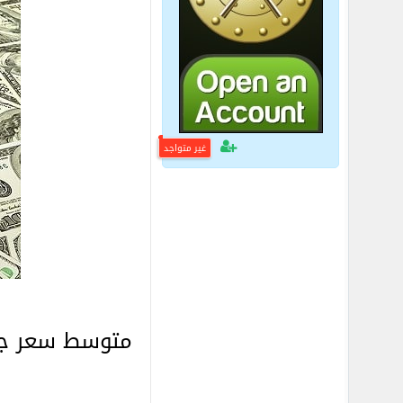
غير متواجد
متوسط سعر جرا