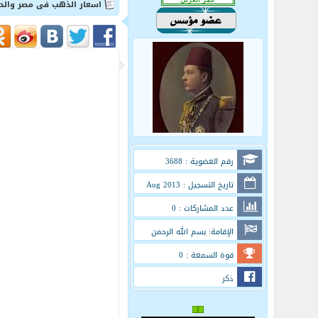
اسعار الذهب فى مصر والدول العر
رقم العضوية : 3688
تاريخ التسجيل : Aug 2013
عدد المشاركات : 0
الإقامة: بسم الله الرحمن
الرحيم
قوة السمعة : 0
ذكر