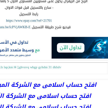
الربح من الريفرال يكون على مستويين المسنوى الاول 5 بالمائة و الثاني 3 بالمائة.
- سارع بالتسجيل قبل فوات الاوان.
رابط التسجيل
https://www.epay.com?ref=21701
فيديو شرح طريقة التسجيل
youtu.be/IcPVjAWKB-E
 td.h lap,km f4 ],ghvuvq whgp gyhdm 31 dkhdv
افتح حساب اسلامى مع الشركة المرخصة 
افتح حساب اسلامى مع الشركة الأست
افتح حساب اسلامى مع الشركة المر