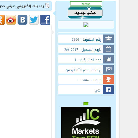
رد: بنك إلكتروني صيني جديد يمنحك بطاقة
رقم العضوية : 6986
تاريخ التسجيل : Feb 2017
عدد المشاركات : 1
الإقامة: بسم الله الرحمن
الرحيم
قوة السمعة : 0
انثى