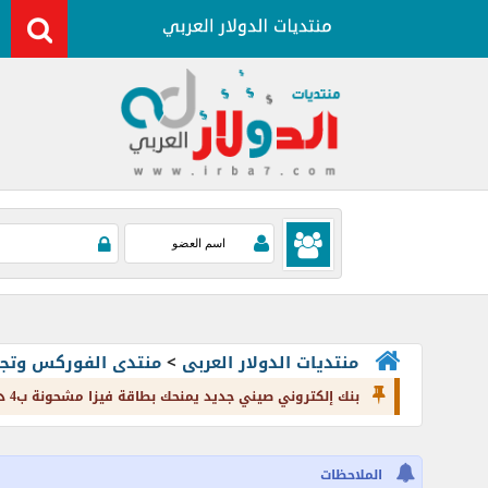
منتديات الدولار العربى
>
منتدى الفوركس وتجارة العملات rading
بنك إلكتروني صيني جديد يمنحك بطاقة فيزا مشحونة ب4 دولارعرض صالح لغاية 31 يناير
الملاحظات