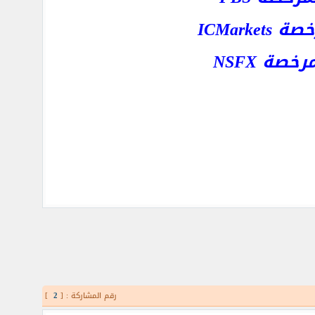
ICMar
ة NSFX
رقم المشاركة : [
2
]