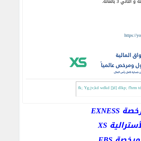
https://
fk; Yg;jv,kd wdkd []d] dlkp; f'hrm
EXNESS
رالية XS
خصة FBS