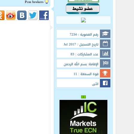
Pcm brokers
رقم العضوية : 7234
تاريخ التسجيل : Jul 2017
عدد المشاركات : 83
الإقامة: بسم الله الرحمن
الرحيم
قوة السمعة : 11
انثى