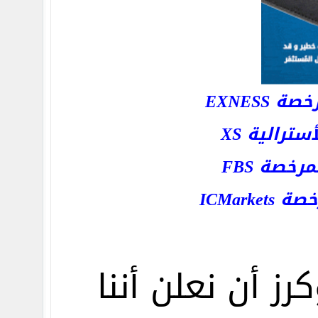
EXNESS
رالية XS
خصة FBS
ICMar
ز أن نعلن أننا