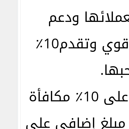
عملائها ودعم
للمتداولين الجدد مع ترحيب قوي وتقدم10٪
بها.
يمكنك الان إلايداع والحصول على 10٪ مكافأة
 مبلغ إضافي على