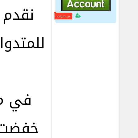
غير متواجد
للمتدوا
خفضت 