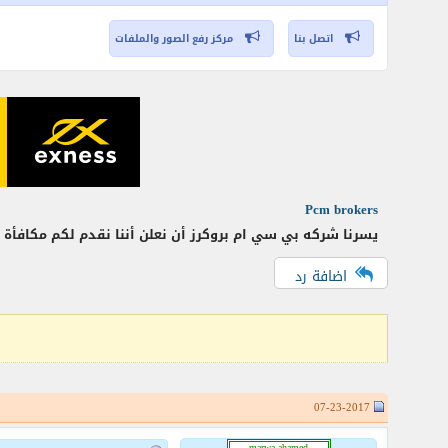
اتصل بنا
مركز رفع الصور والملفات
Pcm brokers
يسرنا شركه بي سي ام بروكرز أن نعلن أننا نقدم لكم مكافأة ترحيبية بنسبة 10٪ يمكن للمتدوالين سحبها الذين سجلوا التدوال في أو بعد .2017
اضافة رد
07-23-2017