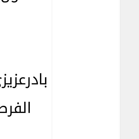
بادرعزي
الفرص