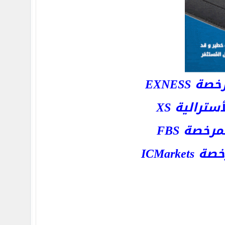
EXNESS
رالية XS
خصة FBS
ICMar