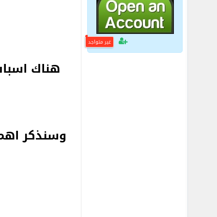
غير متواجد
هناك اسباب
وسنذكر اه