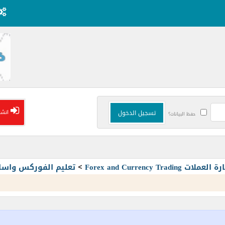
انشا
حفظ البيانات؟
Forex and Currency T
>
تعليم الفوركس واسا