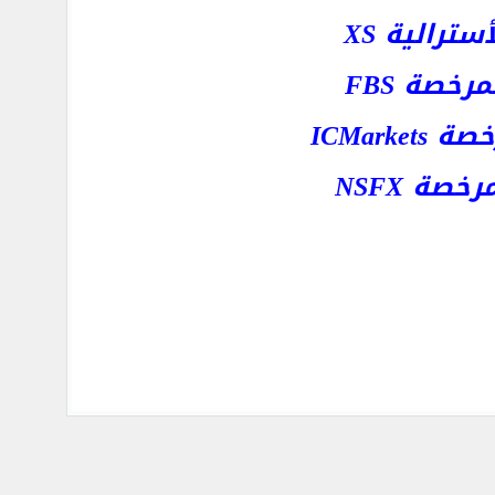
رالية XS
خصة FBS
ICMar
ة NSFX