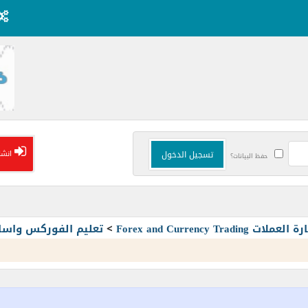
انشا
حفظ البيانات؟
Forex and Currency T
>
تعليم الفوركس واسا