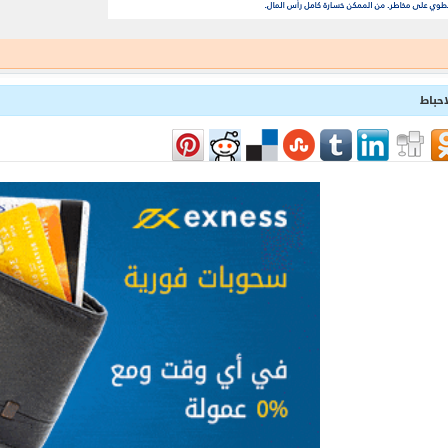
احباط