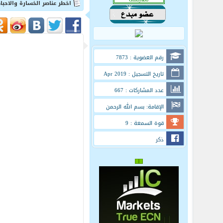
اخطر عناصر الخسارة والاحبا
رقم العضوية : 7873
تاريخ التسجيل : Apr 2019
عدد المشاركات : 667
الإقامة: بسم الله الرحمن
الرحيم
قوة السمعة : 9
ذكر