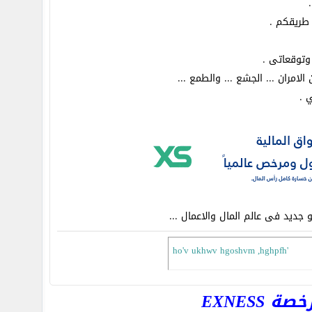
طريقكم .
وتوقعاتى .
امران ... الجشع ... والطمع ...
 .
 جديد فى عالم المال والاعمال ...
ho'v ukhwv hgoshvm ,hghpfh'
EXNESS