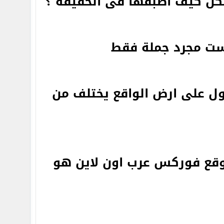
كن كيف اطبقها فى الحقيقة ؟
يست مجرد جملة فقط
اول على ارض الواقع يختلف من
وقع فوركس عرب اون لاين هو