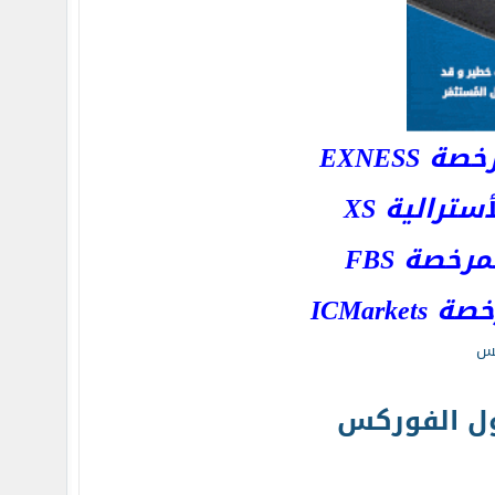
EXNESS
رالية XS
خصة FBS
ICMar
كس
ول الفوركس