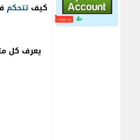
كيف
تتحكم
ف
غير متواجد
يعرف كل متد