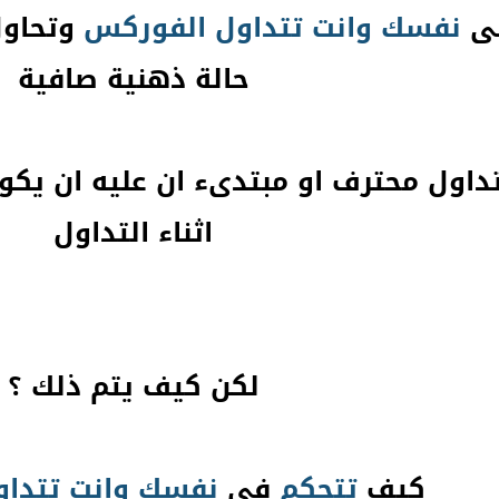
ى
نفسك
وانت
تتداول
الفوركس
وتحاول
حالة ذهنية صافية
اول محترف او مبتدىء ان عليه ان يكو
اثناء التداول
لكن كيف يتم ذلك ؟
كيف
تتحكم
فى
نفسك
وانت
تتداو