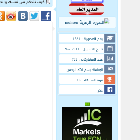
كيف تتحكم فى نفسك وانت 
رقم العضوية : 1581
تاريخ التسجيل : Nov 2011
عدد المشاركات : 722
الإقامة: بسم الله الرحمن
الرحيم
قوة السمعة : 16
ذكر