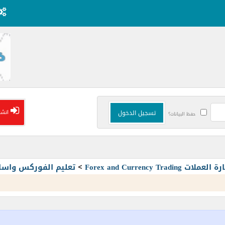
انشا
حفظ البيانات؟
Forex and Currency T
>
تعليم الفوركس واسا