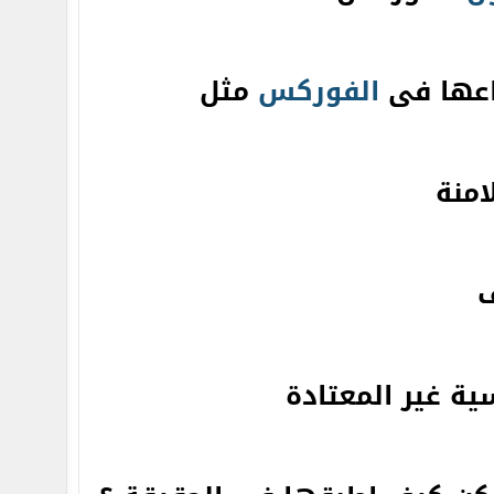
باعها فى
الفوركس
مثل
امنة
ف
ة غير المعتادة