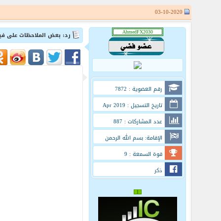
03-10-2020
رد: بعض الملاحظات على في
رقم العضوية : 7872
تاريخ التسجيل : Apr 2019
عدد المشاركات : 887
الإقامة: بسم الله الرحمن
الرحيم
قوة السمعة : 9
ذكر