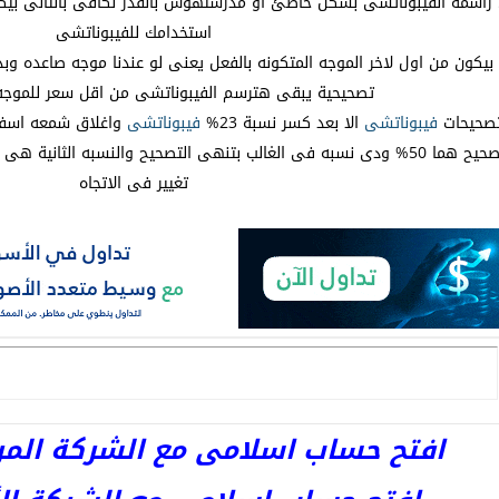
س راسمه الفيبوناتشى بشكل خاطئ او مدرستهوش بالقدر لكافى بالتالى بي
استخدامك للفيبوناتشى
بيكون من اول لاخر الموجه المتكونه بالفعل يعنى لو عندنا موجه صاعده وب
تصحيحية يبقى هترسم الفيبوناتشى من اقل سعر للموجه
 تصحيحات
فيبوناتشى
الا بعد كسر نسبة 23%
فيبوناتشى
واغلاق شمعه اسفل 
تغيير فى الاتجاه
افتح حساب اسلامى مع الشركة المرخصة 