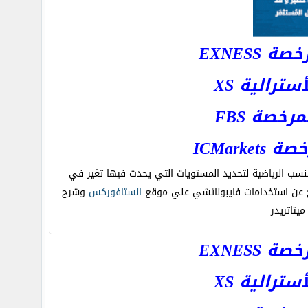
EXNESS
رالية XS
خصة FBS
ICMar
نسب الرياضية لتحديد المستويات التي يحدث فيها تغير في
ح عن استخدامات فايبوناتشي علي موقع
انستافوركس
وشرح
يتاتريدر
EXNESS
رالية XS