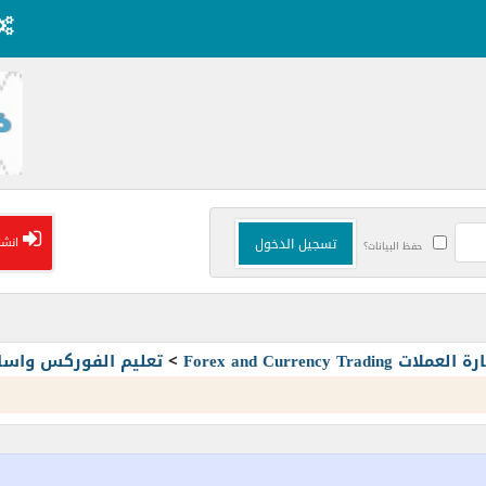
انشا
حفظ البيانات؟
Forex and Currency T
>
تعليم الفوركس واسا