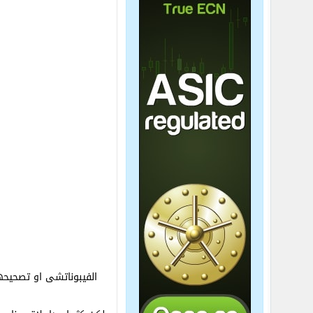
الفيبوناتشى او تصحيح