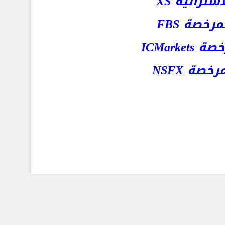
رالية XS
خصة FBS
ICMar
ة NSFX