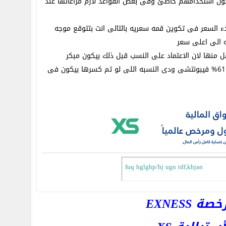
كون استخدامهم خاطئ وفى بعض القواعد لازم مراعاتها عند
دء السعر فى تكوين قمه سعريه بالتالى انت بتتوقع موجه
 الى اعلى سعر
منها لان الاعتماد على النسب قبل ذلك بيكون مبكر
ثالثا اهم نسبتين فى التصحيح هما 50% ودى نسبه فى الغالب بتنهى التصحيح والنسبه الثانية هى 61% فيبونتشى ودى النسبه اللى لو تم كسرها بيكون فى
fuq hglghp/hj ugn tdf,khjan
EXNESS