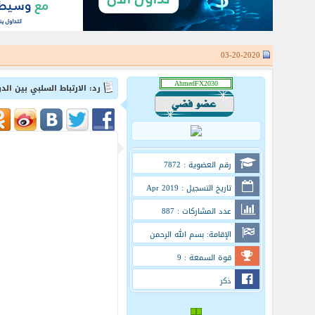
03-20-2020
رد: الارتباط السلبي بين الد
رقم العضوية : 7872
تاريخ التسجيل : Apr 2019
عدد المشاركات : 887
الإقامة: بسم الله الرحمن
الرحيم
قوة السمعة : 9
ذكر