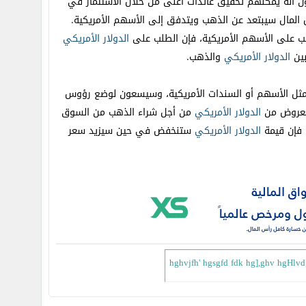
ون أنه يمكنهم تحقيق عائدات أعلى من خلال الاستثمار في
 المال سيبتعد عن الذهب ويتدفق إلى الأسهم الأمريكية.
ب على الأسهم الأمريكية، فإن الطلب على
الدولار
الأمريكي
بين
الدولار
الأمريكي
والذهب.
 مثل الأسهم أو السندات الأمريكية، وسيسعون لوضع رؤوس
لمعروض من
الدولار
الأمريكي
من أجل شراء الذهب من السوق
 فإن قيمة
الدولار
الأمريكي
ستنخفض في حين سيزيد سعر
hghvjfh' hgsgfd fdk hg],ghv hgHlvd;