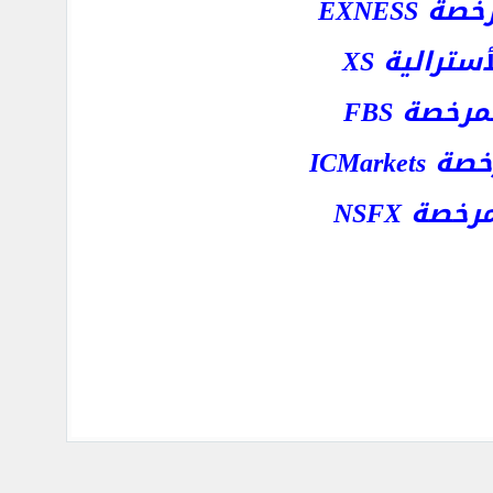
EXNESS
رالية XS
خصة FBS
ICMar
ة NSFX