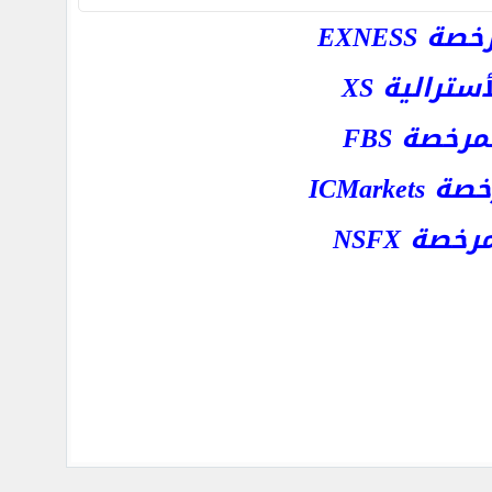
EXNESS
رالية XS
خصة FBS
ICMar
ة NSFX