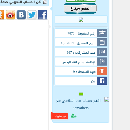
هل الحساب التجريبي خدعة ..
رقم العضوية : 7873
تاريخ التسجيل : Apr 2019
عدد المشاركات : 667
الإقامة: بسم الله الرحمن
الرحيم
قوة السمعة : 9
ذكر
غير متواجد