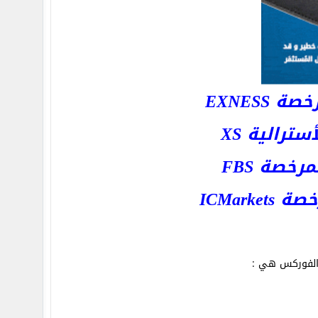
EXNESS
رالية XS
خصة FBS
ICMar
الفوركس هي :