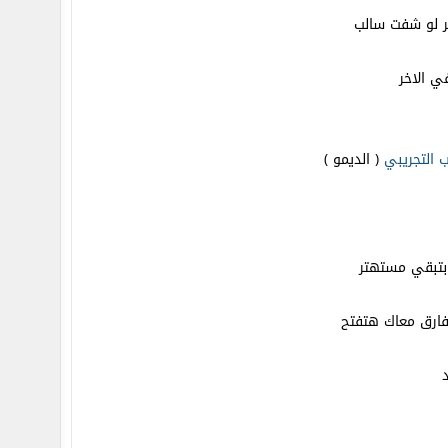
ر لو شفت سالب
ي الاخر
ب
التجريبي
( الديمو )
 بتبقي مستهتر
ارق معاك هتفتح