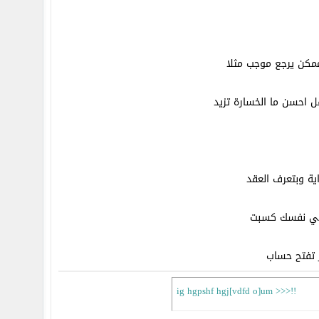
مكن يرجع موجب مثلا
 احسن ما الخسارة تزيد
ية وبتعرف العقد
لاقي نفسك كسبت
ig hgpshf hgj[vdfd o]um >>>!!