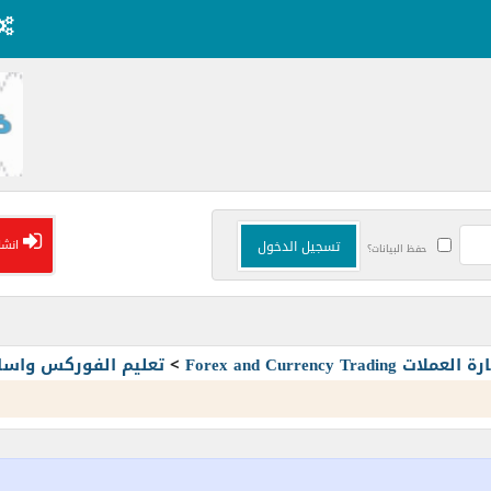
انشا
حفظ البيانات؟
Forex and Currency T
>
تعليم الفوركس واسا