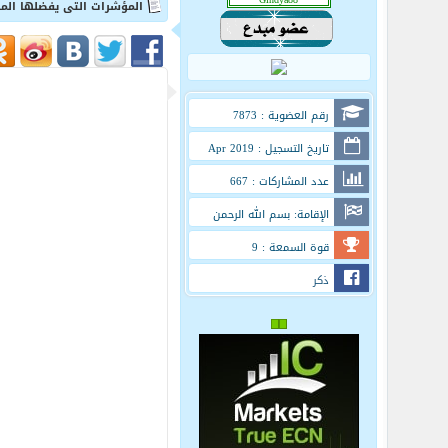
المؤشرات التى يفضلها المت
رقم العضوية : 7873
تاريخ التسجيل : Apr 2019
عدد المشاركات : 667
الإقامة: بسم الله الرحمن
الرحيم
قوة السمعة : 9
ذكر