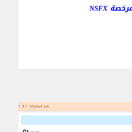
ة NSFX
رقم المشاركة : [
2
]