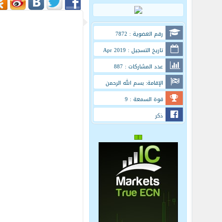
رقم العضوية : 7872
تاريخ التسجيل : Apr 2019
عدد المشاركات : 887
الإقامة: بسم الله الرحمن
الرحيم
قوة السمعة : 9
ذكر