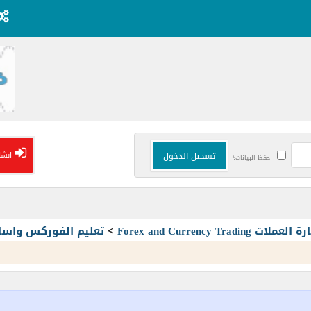
انشا
حفظ البيانات؟
Forex and Currency T
>
تعليم الفوركس واسا