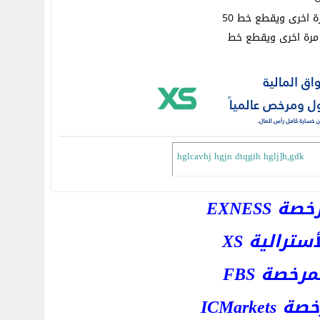
hglcavhj hgjn dtqgih hglj]h,gdk
EXNESS
رالية XS
خصة FBS
ICMar