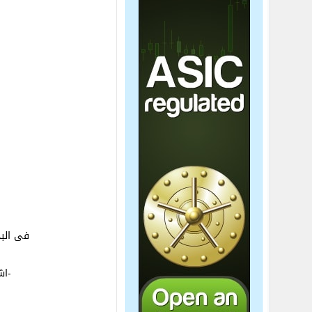
فى البد
-اشارة