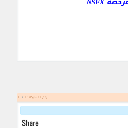
ة NSFX
رقم المشاركة : [
2
]