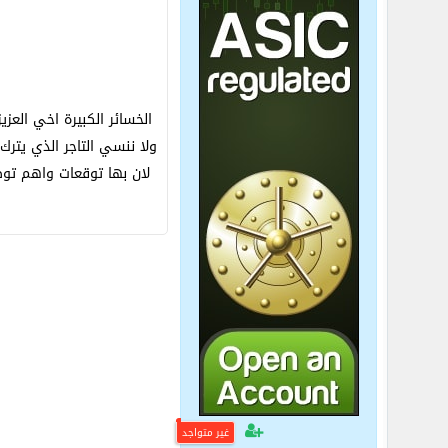
الخسائر الكبيرة اخي العز
ولا ننسي التاجر الذي يت
لان بها توقعات واهم توص
غير متواجد