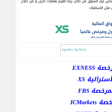
كس تيار السوق من خلال ربط القيم بعملات أخرى و من خلال
ثل الاستفتاء
hgoshzv hg;fdvm
EXNESS
رالية XS
خصة FBS
ICMar