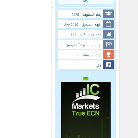
رقم العضوية : 7872
تاريخ التسجيل : Apr 2019
عدد المشاركات : 887
الإقامة: بسم الله الرحمن
الرحيم
قوة السمعة : 9
ذكر