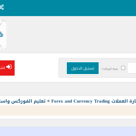
انشا
حفظ البيانات؟
Forex and Currency T
>
تعليم الفوركس واسا