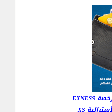
EXNESS
رالية XS