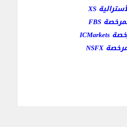
رالية XS
خصة FBS
ICMar
ة NSFX