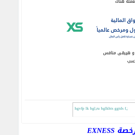
ر و هيبقى منافس
كسب
hgvfp lk hgl,ru hglkhts ggtds f,;
EXNESS