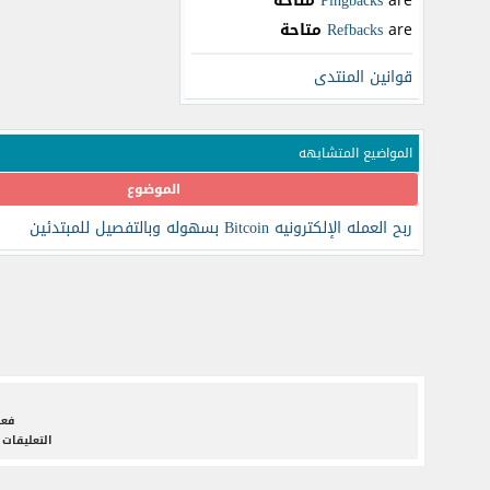
are
Pingbacks
متاحة
are
Refbacks
متاحة
قوانين المنتدى
المواضيع المتشابهه
الموضوع
ربح العمله الإلكترونيه Bitcoin بسهوله وبالتفصيل للمبتدئين
فعل
التعليقات 