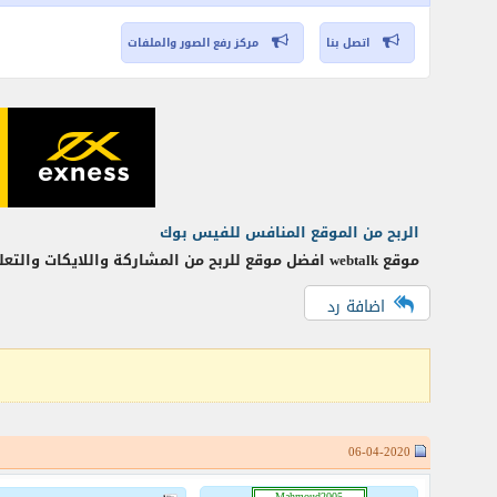
اتصل بنا
مركز رفع الصور والملفات
الربح من الموقع المنافس للفيس بوك
موقع webtalk افضل موقع للربح من المشاركة واللايكات والتعليق أعضاء الموقع 3 مليون شخص بتكسب من اى شئ تعمله هناك موقع رهيب ممكن تعمل
اضافة رد
06-04-2020