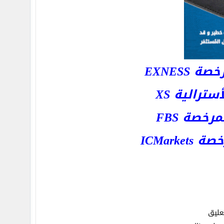
EXNESS
رالية XS
خصة FBS
ICMar
عليق