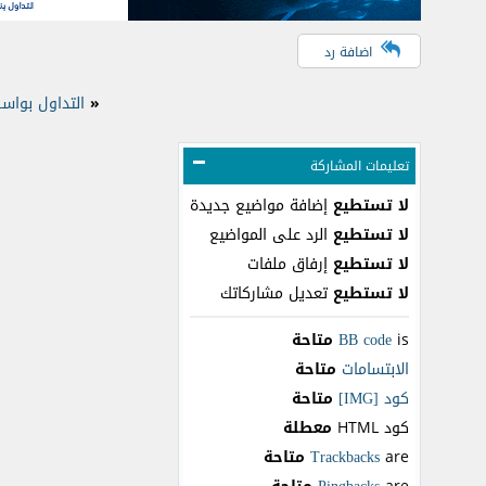
اضافة رد
«
التداول بواس
تعليمات المشاركة
لا تستطيع
إضافة مواضيع جديدة
لا تستطيع
الرد على المواضيع
لا تستطيع
إرفاق ملفات
لا تستطيع
تعديل مشاركاتك
is
BB code
متاحة
الابتسامات
متاحة
كود [IMG]
متاحة
كود HTML
معطلة
are
Trackbacks
متاحة