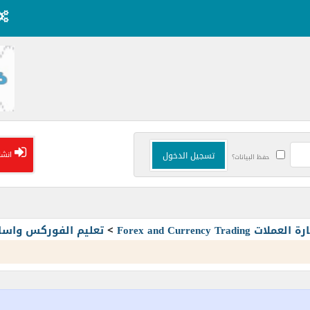
انشا
حفظ البيانات؟
Forex and Currency T
>
تعليم الفوركس واسا