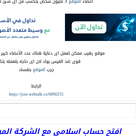
أعضاء
الموقع
3 مليون شخص بتكسب من اى شئ تعمله هناك
موقع رهيب ممكن تعمل اى دعاية هناك عدد الأعضاء كبي
قوى ضد الفيس بوك لان اى حاجه بتعمله بت
جرب
الموقع
بنفسك
الرابط
https://join.webtalk.co/6890255
افتح حساب اسلامى مع الشركة المرخصة 