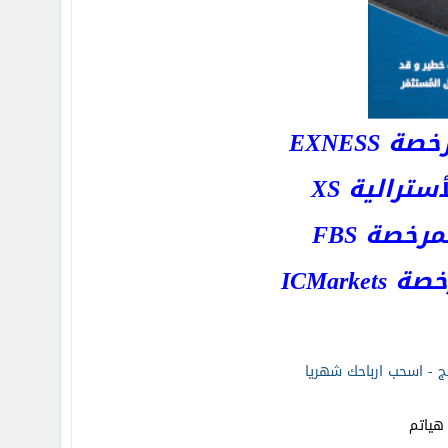
EXNESS
رالية XS
خصة FBS
ICMar
ليج - اسحب ارباحك شهريا
هياتم