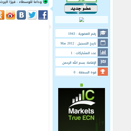
وداعا للوسطاء - فيزا اليرت
رقم العضوية : 1943
تاريخ التسجيل : Mar 2012
عدد المشاركات : 1
الإقامة: بسم الله الرحمن
الرحيم
قوة السمعة : 0