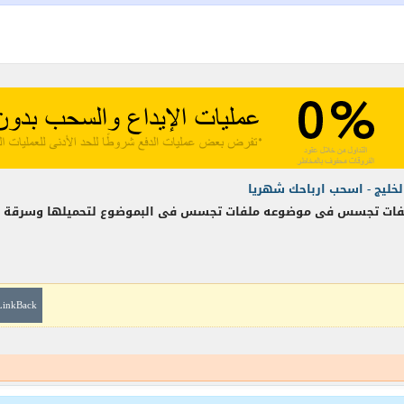
الخليج - اسحب ارباحك شهريا
فات تجسس فى موضوعه ملفات تجسس فى البموضوع لتحميلها وسرقة ال
LinkBack