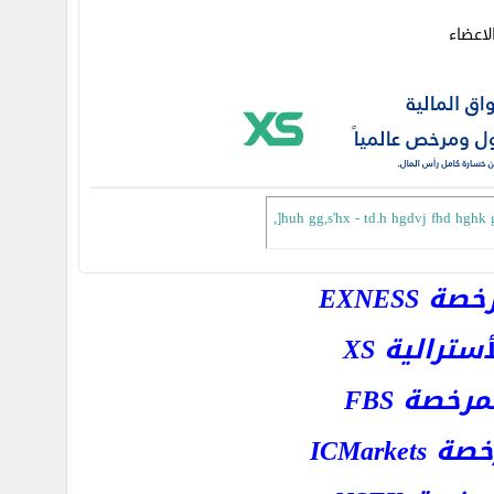
اعضاء
,]huh gg,s'hx - td.h hgdvj fhd hghk 
EXNESS
رالية XS
خصة FBS
ICMar