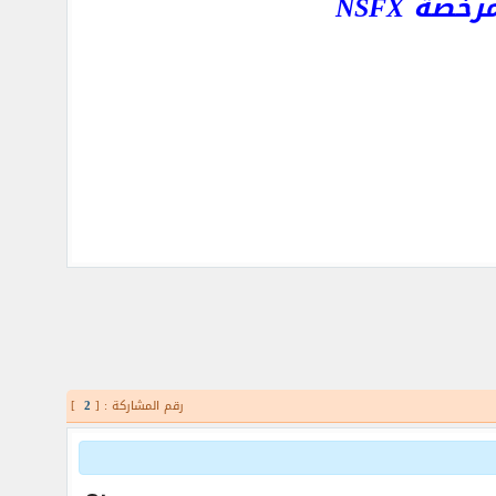
ة NSFX
رقم المشاركة : [
2
]