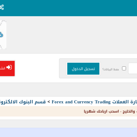
انشا
حفظ البيانات؟
Forex and Currency T
>
قسم البنوك الالكترون
ب والخليج - اسحب ارباحك شهريا