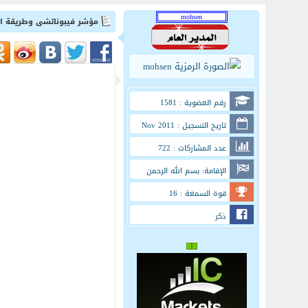
مؤشر فيبوناتشى وطريقة ا
رقم العضوية : 1581
تاريخ التسجيل : Nov 2011
عدد المشاركات : 722
الإقامة: بسم الله الرحمن
الرحيم
قوة السمعة : 16
ذكر