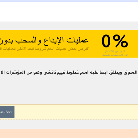
ه السوق ويطلق ايضا عليه اسم خطوط فييوناتشى وهو من المؤشرات الاك
LinkBack