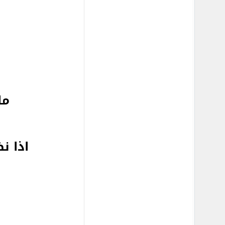
ما
اذا ن