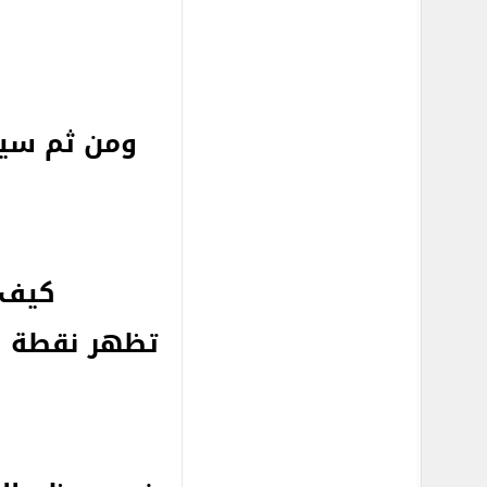
ومن ثم سي
كيف 
تظهر نقطة ال