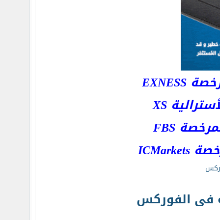
EXNESS
رالية XS
خصة FBS
ICMar
وركس
ه فى الفوركس