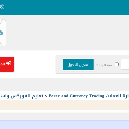
انشا
حفظ البيانات؟
Forex and Currency T
>
تعليم الفوركس واسا