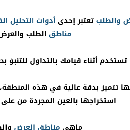
ض
والطلب
تعتبر إحدى
أدوات التحليل ال
مناطق
الطلب والعرض
تستخدم أثناء قيامك بالتداول للتنبؤ ب
ها تتميز بدقة عالية في هذه المنطقة،
استخراجها بالعين المجردة من على ا
ماهي
مناطق
العرض
والط