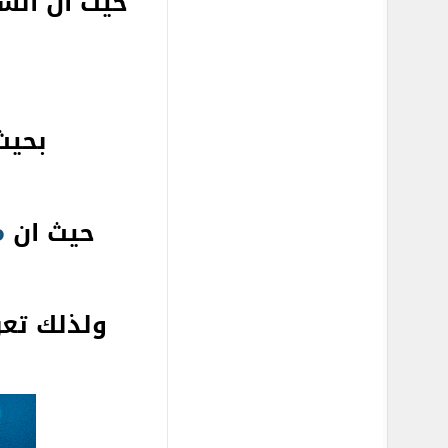
حيث ان الس
بحيث
حيث ان
م
ولذلك تعر