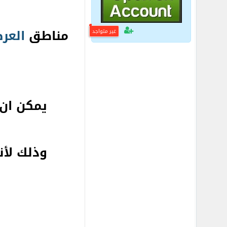
مناطق
العر
غير متواجد
يمكن ان 
وذلك لأن