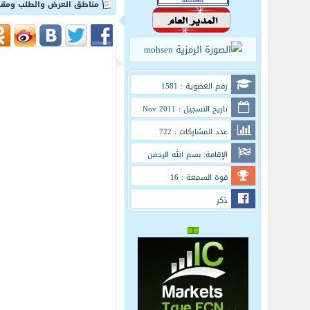
مناطق العرض والطلب ومقار
رقم العضوية : 1581
تاريخ التسجيل : Nov 2011
عدد المشاركات : 722
الإقامة: بسم الله الرحمن
الرحيم
قوة السمعة : 16
ذكر