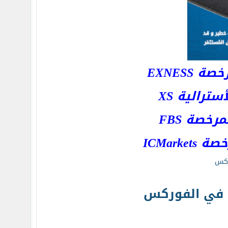
EXNESS
رالية XS
خصة FBS
ICMar
ركس
ا في الفوركس