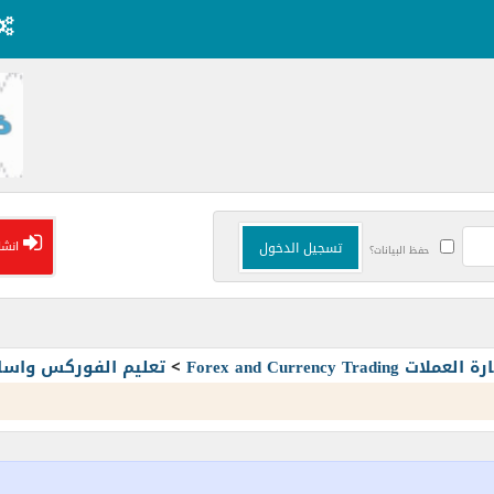
انشا
حفظ البيانات؟
Forex and Currency T
>
تعليم الفوركس واسا