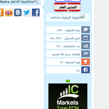
استراتيجية التداول وطريقة
رقم العضوية : 1581
تاريخ التسجيل : Nov 2011
عدد المشاركات : 722
الإقامة: بسم الله الرحمن
الرحيم
قوة السمعة : 16
ذكر