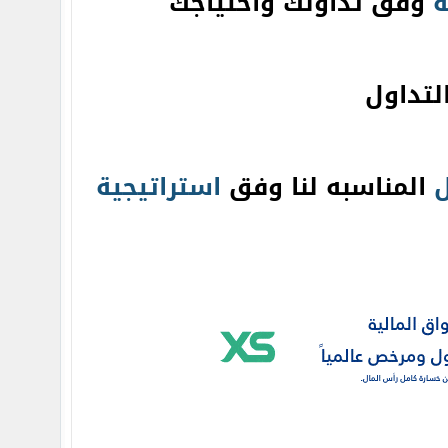
ة
وفق تداولك واحتياجك
لتداول
ل
المناسبه لنا وفق
استراتيجية