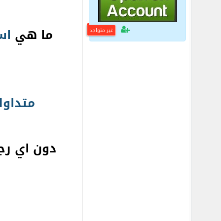
ما هي
اس
غير متواجد
متداول
دون اي رج