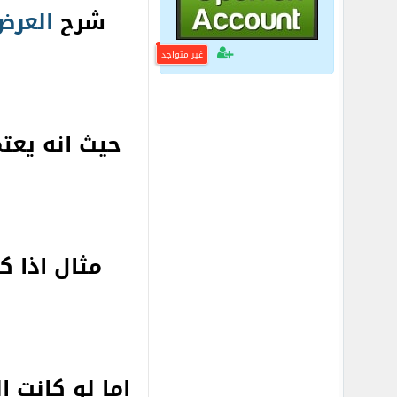
شرح
العرض
غير متواجد
حيث انه يعت
مثال اذا ك
اما لو كانت 