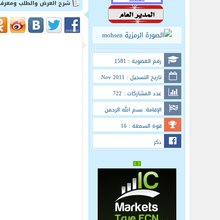
شرح العرض والطلب ومعرفة
رقم العضوية : 1581
تاريخ التسجيل : Nov 2011
عدد المشاركات : 722
الإقامة: بسم الله الرحمن
الرحيم
قوة السمعة : 16
ذكر