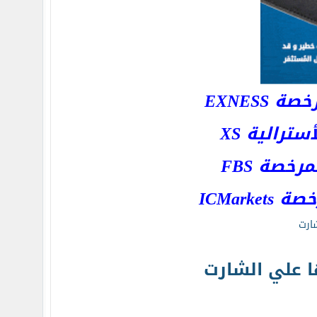
EXNESS
رالية XS
خصة FBS
ICMar
ارت
 علي الشارت