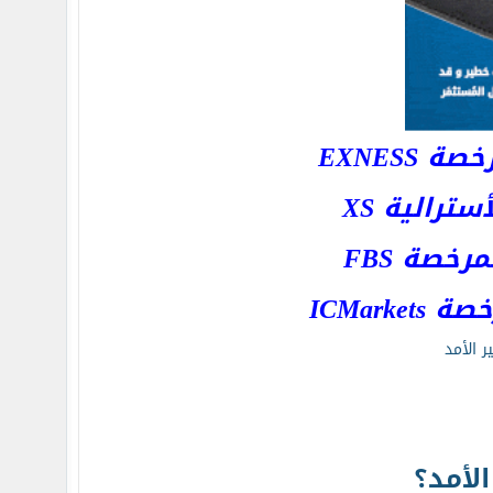
EXNESS
رالية XS
خصة FBS
ICMar
 الأمد
الأمد؟