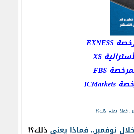
EXNESS
رالية XS
خصة FBS
ICMar
لال
نوفمبر..
فماذا
يعني
ذلك؟!