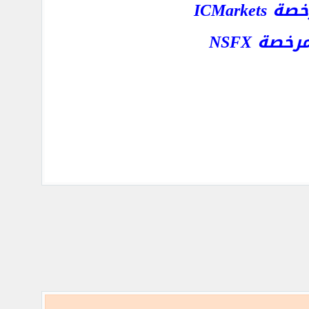
ICMar
ة NSFX