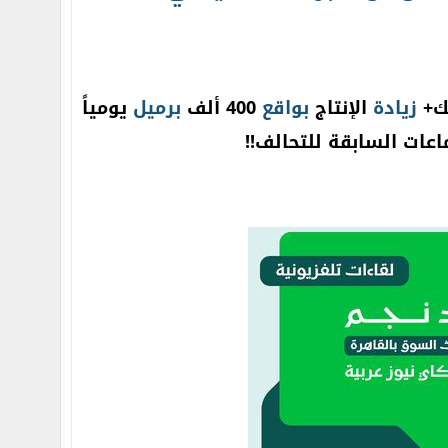
زيادة
الإنتاج
بواقع
400 ألف
برميل
يومياً
اعات السابقة للتحالف!!