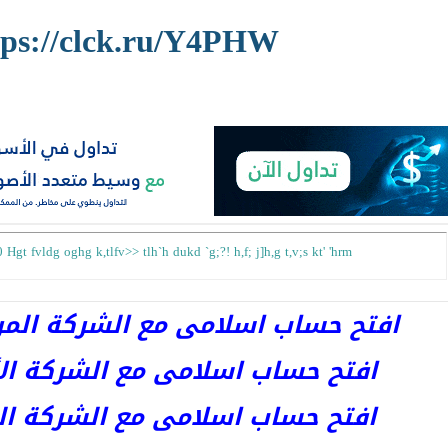
tps://clck.ru/Y4PHW
 Hgt fvldg oghg k,tlfv>> tlh`h dukd `g;?! h,f; j]h,g t,v;s kt' 'hrm
افتح حساب اسلامى مع الشركة المرخصة 
افتح حساب اسلامى مع الشركة الأست
افتح حساب اسلامى مع الشركة المر