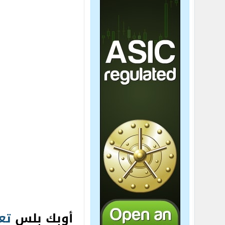
أوبك بلس
تع