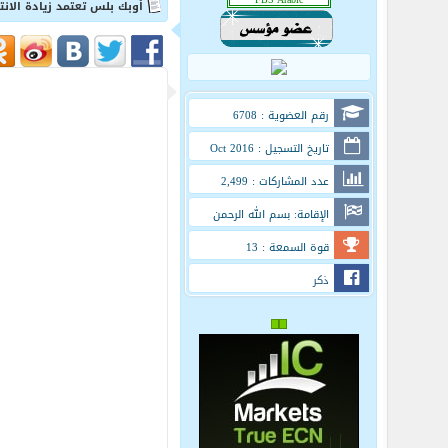
أوبك بلس تعتمد زيادة الانتاج بواقع 400 ألف برميل خلال نوفمب
رقم العضوية : 6708
تاريخ التسجيل : Oct 2016
عدد المشاركات : 2,499
الإقامة: بسم الله الرحمن
الرحيم
قوة السمعة : 13
ذكر