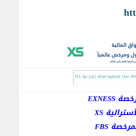
ht
H,f; fgs jujl] .dh]m hghkjh[ f,hru 400
EXNESS
رالية XS
خصة FBS