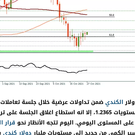
ولار
الكندي
ضمن تداولات عرضية خلال جلسة تعاملات 
المتمركزة عند مستويات 1.2365، إلا انه استطاع اغ
على المستوى اليومي. اليوم تتجه الأنظار نحو
قرار
ال
سير الكمي من جديد الى مستويات مليار
دولار كندي
ف