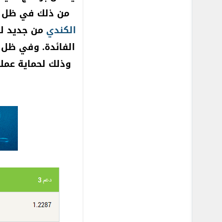
من ذلك في ظل اس
الكندي
من جديد لك
الفائدة. وفي ظل ذ