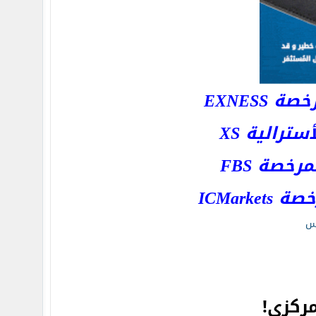
EXNESS
رالية XS
خصة FBS
ICMar
س
ركزي!