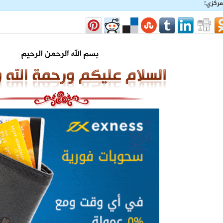
لمركزي!