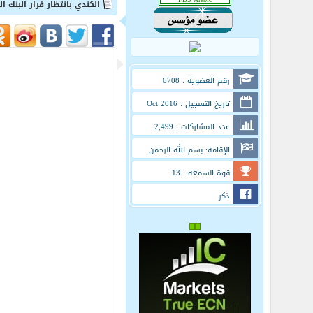
الكندي بانتظار قرار البنك ا
رقم العضوية : 6708
تاريخ التسجيل : Oct 2016
عدد المشاركات : 2,499
الإقامة: بسم الله الرحمن
الرحيم
قوة السمعة : 13
ذكر