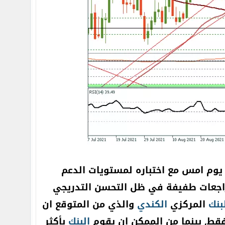
يوم امس مع اختباره لمستويات الدعم
لاق الجلسة على تراجعات طفيفة في ظل التحسن التدريجي
بنك
المركزي
الكندي
والذي من المتوقع ان
قط, بينما من الممكن ان يقوم
البنك
بأكثر