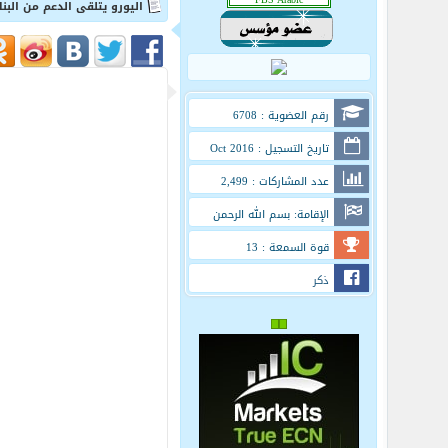
اليورو يتلقى الدعم من البن
رقم العضوية : 6708
تاريخ التسجيل : Oct 2016
عدد المشاركات : 2,499
الإقامة: بسم الله الرحمن
الرحيم
قوة السمعة : 13
ذكر