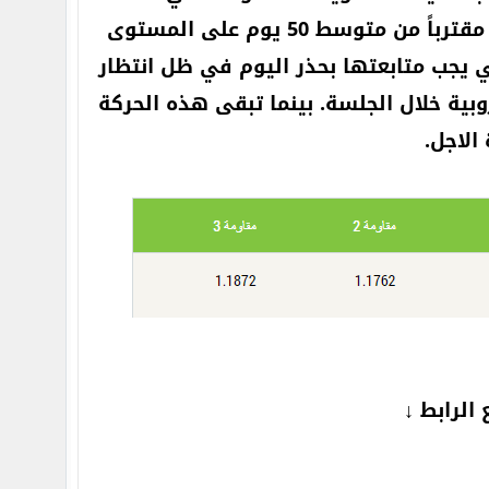
تتمركز عند مستويات 1.1660، لتستمر الارتفاعات نحو مستويات 1.1690 مقترباً من متوسط 50 يوم على المستوى
قة المقاومة الأهم والتي تتمركز عند مستويات 1.17 والتي يجب متابعتها بحذر اليوم في ظل انتظار
روبية خلال الجلسة. بينما تبقى هذه الحركة
الاجل.
الرابط ↓