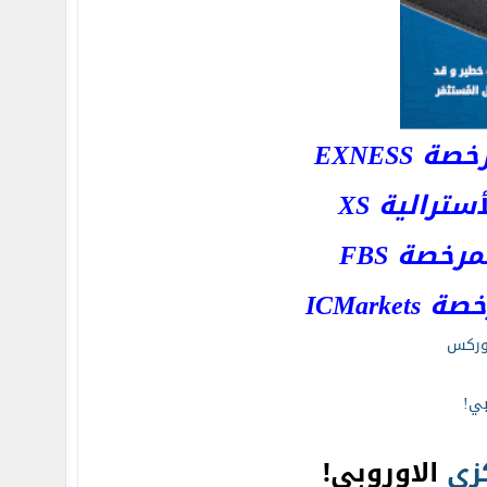
EXNESS
رالية XS
خصة FBS
ICMar
ركس
بي!
زي
الاوروبي!