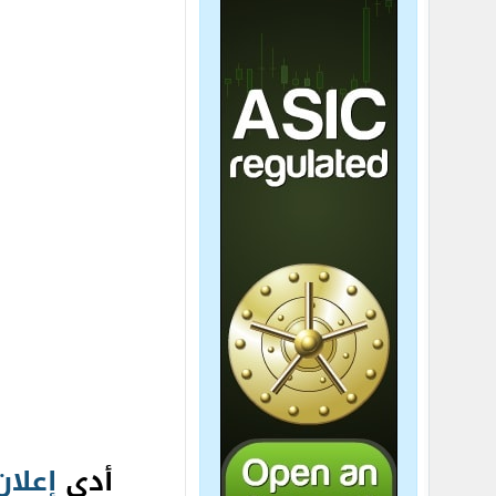
أدى
إعلان