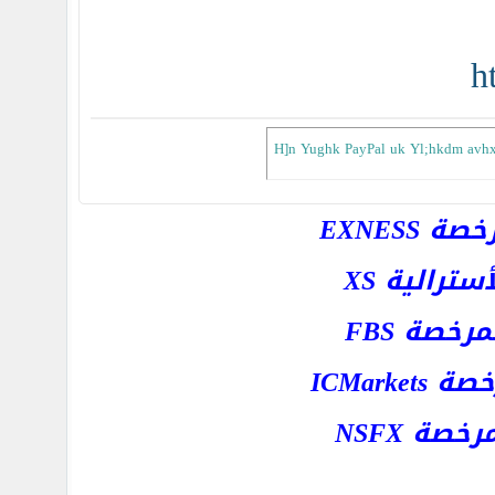
h
H]n Yughk PayPal uk Yl;hkdm avhx P
EXNESS
رالية XS
خصة FBS
ICMar
ة NSFX