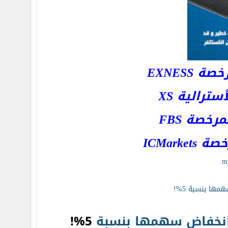
EXNESS
رالية XS
خصة FBS
ICMar
mi
نخفاض
سهمها
بنسبة
5%!