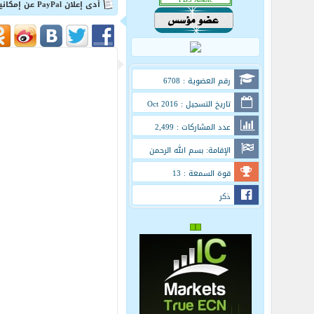
أدى إعلان PayPal عن إمكانية شراء Pinterest إلى انخفاض سهمها بنسبة 5%!
رقم العضوية : 6708
تاريخ التسجيل : Oct 2016
عدد المشاركات : 2,499
الإقامة: بسم الله الرحمن
الرحيم
قوة السمعة : 13
ذكر