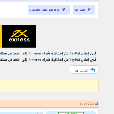
اتصل بنا
مركز رفع الصور والملفات
أدى إعلان PayPal عن إمكانية شراء Pinterest إلى انخفاض سهمها بنسبة 5%!
أدى إعلان PayPal عن إمكانية شراء Pinterest إلى انخفاض سهمها بنسبة 5%! تدرس PayPal احتمال شراء Pinterest. اتصل ممثلو نظام الدفع بـ Pinterest للسؤال حول صفقة محتملة.
اضافة رد
11-04-2021