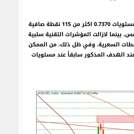
حققت عمليات البيع التي تم إصدارها في تقرير ما قبل يوم امس عند مستويات 0.7370 اكثر من 115 نقطة صافية
لجلسة الأميركية يوم امس، بينما لازالت المؤشرات التقنية سلبية
طات السعرية. وفي ظل ذلك، من الممكن
 عند الهدف المذكور سابقاً عند مستويات