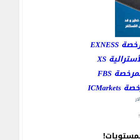
EXNESS
رالية XS
خصة FBS
ICMar
ار
مستويات!