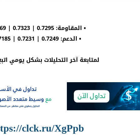
• المقاومة: 0.7295 | 0.7323 | 0.7369
• الدعم: 0.7249 | 0.7231 | 0.7185
لمتابعة آخر التحليلات بشكل يومي اتبع 
tps://clck.ru/XgPpb