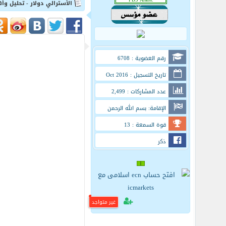
الأسترالي دولار - تحليل وأ
رقم العضوية : 6708
تاريخ التسجيل : Oct 2016
عدد المشاركات : 2,499
الإقامة: بسم الله الرحمن
الرحيم
قوة السمعة : 13
ذكر
غير متواجد