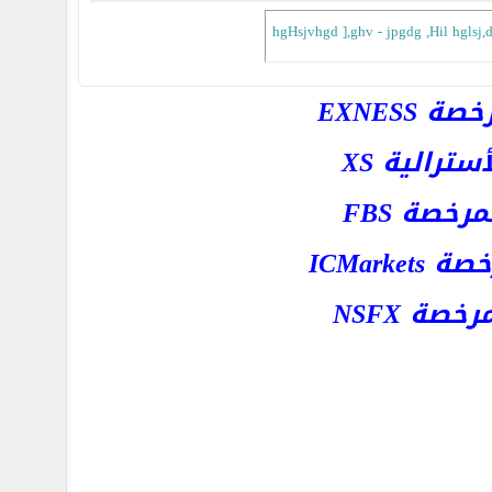
hgHsjvhgd ],ghv - jpgdg ,Hil hglsj,dh
EXNESS
رالية XS
خصة FBS
ICMar
ة NSFX