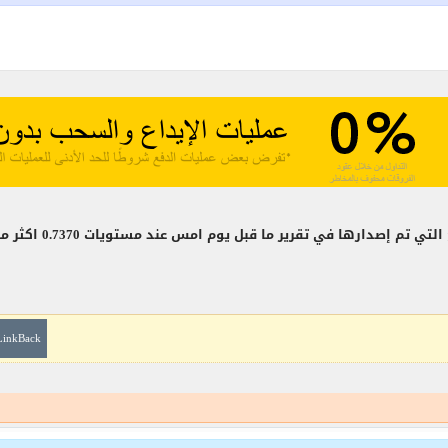
في تقرير ما قبل يوم امس عند مستويات 0.7370 اكثر من 115 نقطة صافية بعد ان
LinkBack