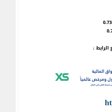
الرابط ↓
ht