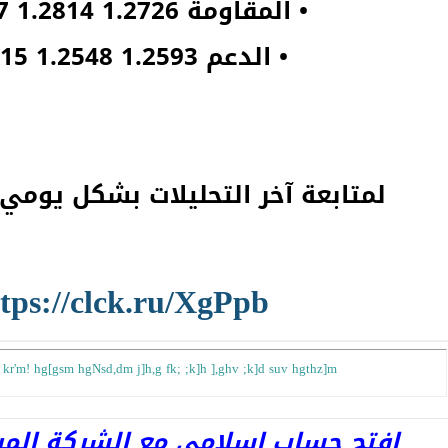
• المقاومة 1.2726 1.2814 1.2947
• الدعم 1.2593 1.2548 1.2415
لمتابعة آخر التحليلات بشكل يومي ا
tps://clck.ru/XgPpb
 kr'm! hg[gsm hgNsd,dm j]h,g fk; ;k]h ],ghv ;k]d suv hgthz]m
افتح حساب اسلامى مع الشركة المرخصة 