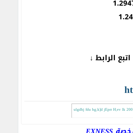
تبع الرابط ↓
ht
ulgdhj fdu hg;k]d jEprr H;ev lk 200
EXNESS