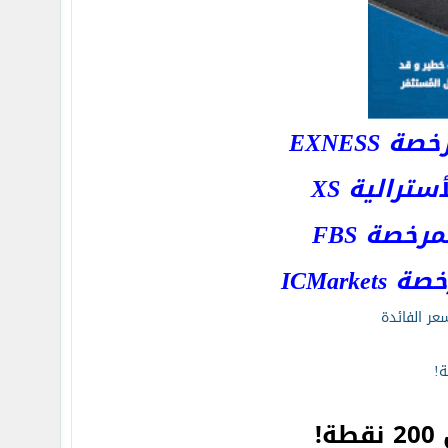
EXNESS
رالية XS
خصة FBS
ICMar
عر الفائدة
طة!