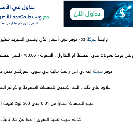
وايضاً
شركة
Fbs توفر فرق أسعار الذي يمسى السبريد متغير يبدء من ( 1- نقطة )
لكن يوجد عمولات على الصفقة او التداول ، العمولة ( 0.05% ) لفتح الصفقات ( و0.05% ) على إغلاق الصفقات
توفر
شركة
إف بي إس رافعة مالية في سوق الفوركس تصل حتى ( 1:5 ) في ا
علاوة على ذلك ، الحد الأقصى للصفقات المفتوحة والأوامر المعلقة ( 200 امر
حجم الصفقات أعتباراً من 0.01 حتى 500 لوت (قيمة الخطوة 0.01)
كذلك سرعة تنفيذ السوق ( بدءا من 0.3 ثانية، STP )