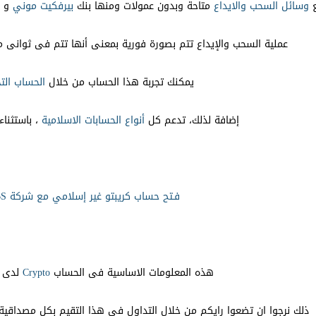
ع
وسائل السحب والايداع
متاحة وبدون عمولات ومنها بنك
بيرفكيت موني
و ب
عملية السحب والإيداع تتم بصورة فورية بمعنى أنها تتم فى ثوانى معدو
يمكنك تجربة هذا الحساب من خلال
الحساب الت
إضافة لذلك، تدعم كل
أنواع الحسابات الاسلامية
، باستثناء ECN و rypto
فـتح حساب كريبتو غير إسلامي مع شركة FBS
هذه المعلومات الاساسية فى الحساب
Crypto
لدى
ذلك نرجوا ان تضعوا رايكم من خلال التداول فى هذا التقيم بكل مصداقية 