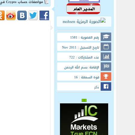
مواصفات حساب Crypto في شركة FBS المرخصة
رقم العضوية : 1581
تاريخ التسجيل : Nov 2011
عدد المشاركات : 722
الإقامة: بسم الله الرحمن
الرحيم
قوة السمعة : 16
ذكر