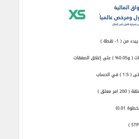
لحساب
 معلق )