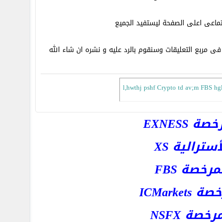
جتماعى اعلى الصفحة ليستفيد الجميع
l,hwthj pshf Crypto td av;m FBS h
EXNESS
رالية XS
خصة FBS
ICMar
ة NSFX