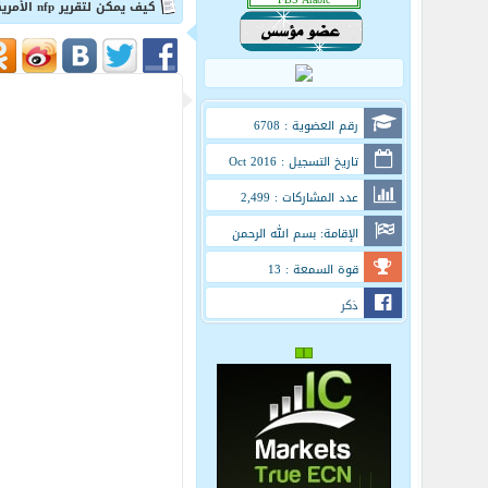
كيف يمكن لتقرير nfp الأمريكي أن يصدمنا هذه المرة؟
رقم العضوية : 6708
تاريخ التسجيل : Oct 2016
عدد المشاركات : 2,499
الإقامة: بسم الله الرحمن
الرحيم
قوة السمعة : 13
ذكر