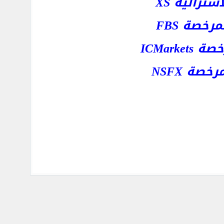
رالية XS
خصة FBS
ICMar
ة NSFX