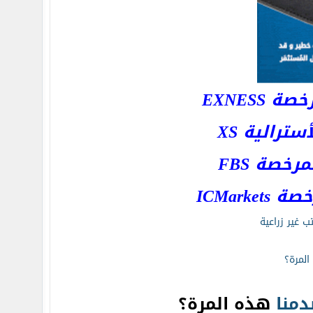
EXNESS
رالية XS
خصة FBS
ICMar
تب غير زراعية
منا
هذه المرة؟