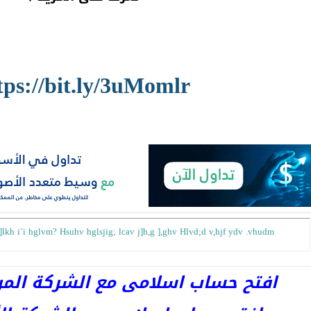
tps://bit.ly/3uMomlr
lkh i`i hglvm? Hsuhv hglsjig; lcav j]h,g ],ghv Hlvd;d v,hjf ydv .vhudm
افتح حساب اسلامى مع الشركة المرخصة 