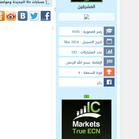
حسابات fbs الجديدة ومواصفات كل حساب بالتفصيل
المشرفين
رقم العضوية : 9105
تاريخ التسجيل : Mar 2024
عدد المشاركات : 192
الإقامة: بسم الله الرحمن
الرحيم
قوة السمعة : 4
ذكر