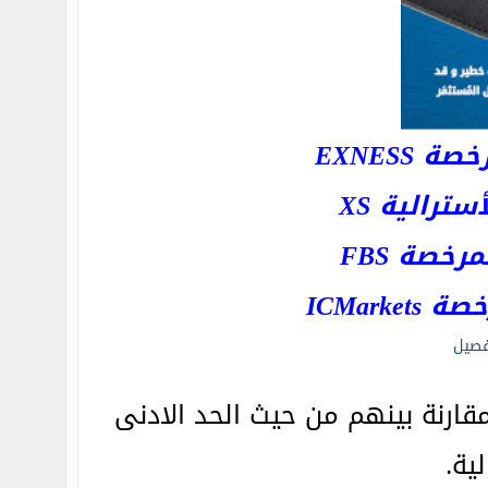
EXNESS
رالية XS
خصة FBS
ICMar
قارنة بينهم من حيث الحد الادنى
ية.