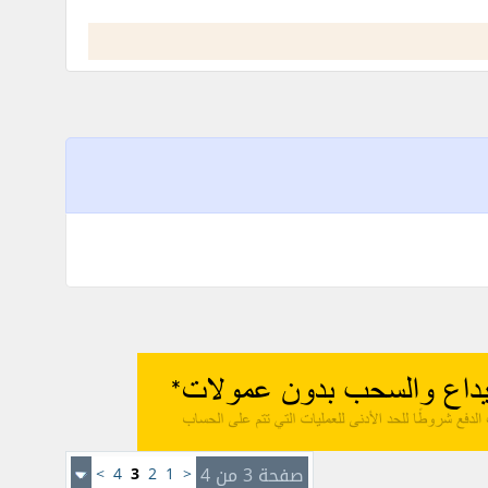
صفحة 3 من 4
<
1
2
3
4
>