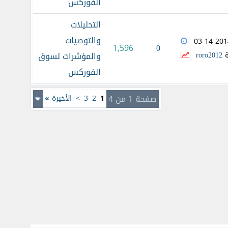
الفوركس
التحليلات
والتوصيات
03-14-201
0
1,596
ة
roro2012
والمؤشرات لسوق
الفوركس
صفحة 1 من 4
1
2
3
>
الأخيرة
»