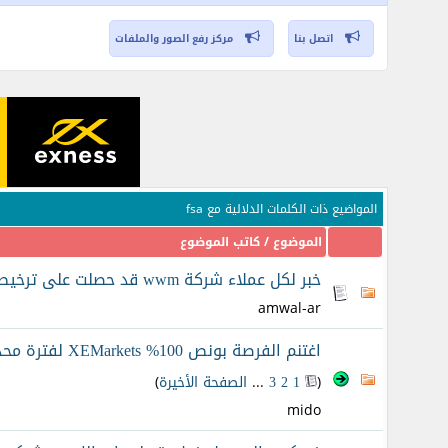
اتصل بنا
مركز رفع الصور والملفات
المواضيع ذات الكلمات الدلالية مع
fsa
الموضوع / كاتب الموضوع
خبر لكل عملاء شركة wwm قد حصلت على ترخيص الـ fsa
amwal-ar
اغتنم الفرصة بونص 100% XEMarkets لفترة محدودة موثوقة ترخيص fsa واتحاد اوروبى
(
1
2
3
...
الصفحة الأخيرة
)
mido