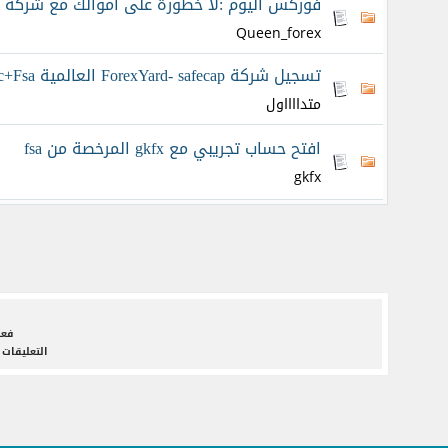
فوركس اليوم :لا خطورة على اموالك مع شركه ICM Capial المرخصه من FSA
Queen_forex
تسجيل شركة ForexYard- safecap العالمية Cysec+Fsa
متدااااول
افتح حساب تجريبي مع gkfx المرخصة من fsa
gkfx
فعل
التعليقات 