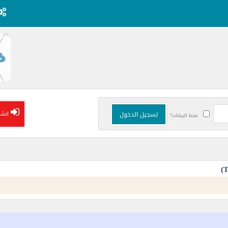
انشا
حفظ البيانات؟