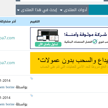
أدوات المنتدى
إبحث في هذا المنتدى
التقييم
آخر مشاركة
rba7.com
rba7.com
1-2014
بواسطة
hem borine
1-2014
بواسطة
hem borine