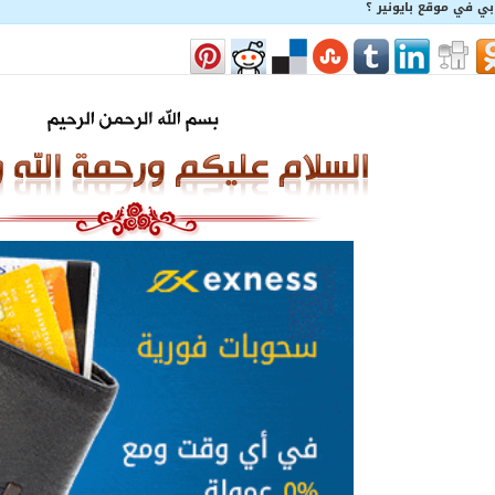
 في موقع بايونير ؟