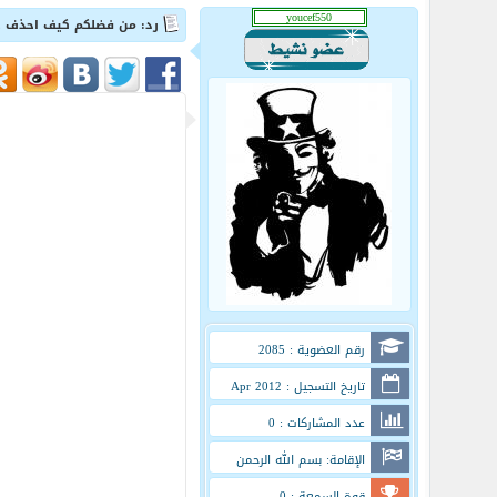
رد: من فضلكم كيف احذف ح
رقم العضوية : 2085
تاريخ التسجيل : Apr 2012
عدد المشاركات : 0
الإقامة: بسم الله الرحمن
الرحيم
قوة السمعة : 0