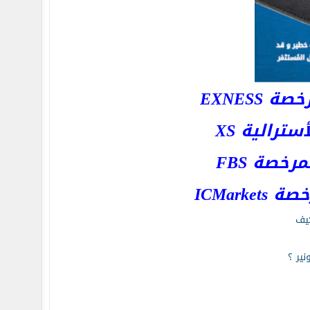
EXNESS
رالية XS
خصة FBS
ICMar
يف
ير ؟