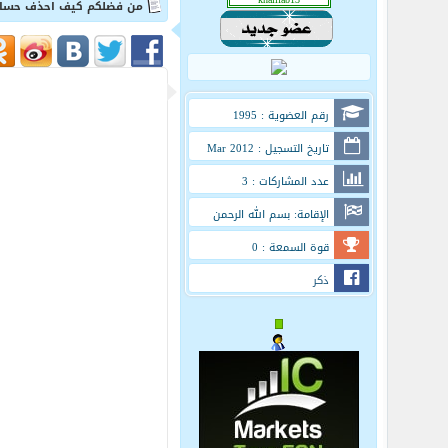
من فضلكم كيف احذف حسابي
رقم العضوية : 1995
تاريخ التسجيل : Mar 2012
عدد المشاركات : 3
الإقامة: بسم الله الرحمن
الرحيم
قوة السمعة : 0
ذكر