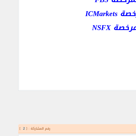
ICMar
ة NSFX
رقم المشاركة : [
2
]