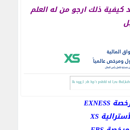
 كيفية ذلك ارجو من له العلم
ل
lk tqg;l ;dt hp`t pshfd td l,ru fhd,kd
EXNESS
رالية XS
خصة FBS