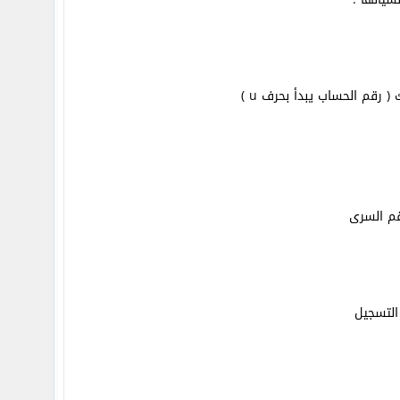
رقم الحساب يبدأ بحرف u )
قم السرى
 التسجيل