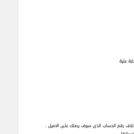
بة علية
خلاف رقم الحساب الذى سوف يصلك على الاميل .
يانها .