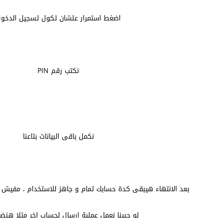
اضغط استمرار علشان تكول تسجيل الدخو
نكتب رقم PIN
نكمل باقى البيانات بتاعنا
بعد الانتهاء هيبقى كدة حسابك تمام و جاهز للاستخدام ، مفيش و
لو حبينا نعمل عملية ارسال لحساب اخر مثلا هنض