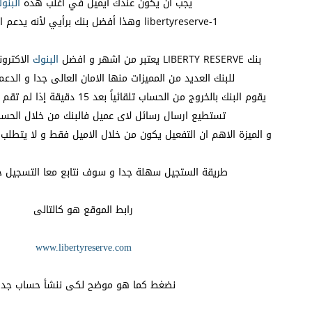
يجب أن يكون عندك ايميل في أغلب هذه
البنو
1-libertyreserve وهذا أفضل بنك برأيي لأنه يدعم الدول العربية
بنك LIBERTY RESERVE يعتبر من اشهر و افضل
البنوك
الاكترون
للبنك العديد من المميزات منها الامان العالى جدا و الدعم
يقوم البنك بالخروج من الحساب تلقائياً بعد 15 دقيقة إذا لم تقم بأى نشاط فى الصفحة .
تستطيع ارسال رسائل لاى عميل فالبنك من خلال الحسا
و الميزة الاهم ان التفعيل يكون من خلال الاميل فقط و لا يتطلب
طريقة الستجيل سهلة جدا و سوف نتابع معا التسجيل 
رابط الموقع هو كالتالى
www.libertyreserve.com
نضغط كما هو موضح لكى ننشأ حساب جدي