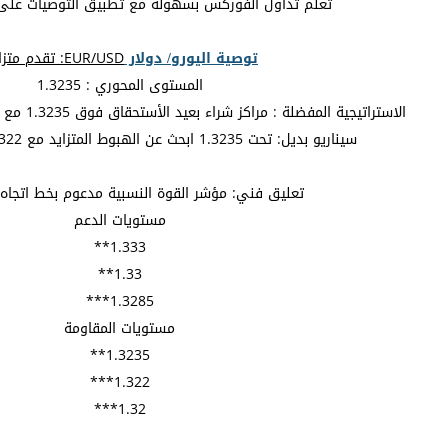
تعلم تداول الفوركس بسهولة مع تطبيق التوصيات عل
توصية اليورو/ دولار
EUR/USD: تقدم متزايد.
المستوى المحوري : 1.3235
الاستراتيجية المفضلة : مراكز شراء بعيد الأستحقاق فوق 1.3235 مع أهداف عند 1.3285 و 1.33.
سيناريو بديل: تحت 1.3235 ابحث عن الهبوط المتزايد مع 1.322 و 1.32 كأهداف.
تعليق فني: مؤشر القوة النسبية مدعوم بخط اتجاه 
مستويات الدعم
1.333**
1.33**
1.3285***
مستويات المقاومة
1.3235**
1.322***
1.32***