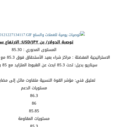
توصية الدولار/ ين USD/JPY: الارتفاع سائد
المستوى المحوري : 85.30
الاستراتيجية المفضلة : مراكز شراء بعيد الأستحقاق فوق 85.3 مع أهداف عند 85.85 و 86.
سيناريو بديل: تحت 85.3 ابحث عن الهبوط المتزايد مع 85 و 84.85 كأهداف.
تعليق فني: مؤشر القوة النسبية متفاوت مائل إلى مضا
مستويات الدعم
86.3
86
85.85
مستويات المقاومة
85.3