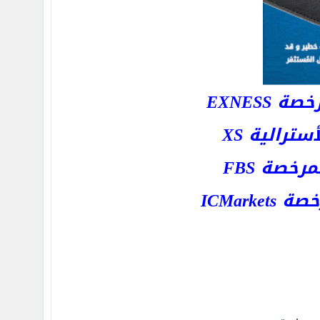
EXNESS
رالية XS
خصة FBS
ICMar