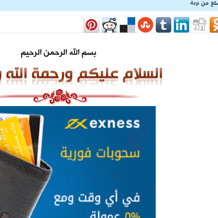
 من 4xp