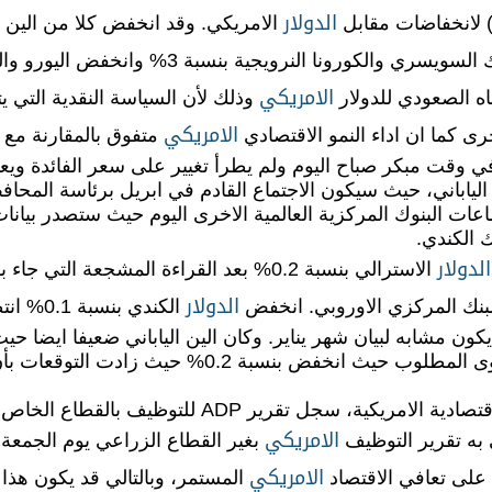
الدولار
) لانخفاضات مقابل
الامريكي. وقد انخفض كلا من الين ال
الامريكي
جاه الصعودي للدولار
وذلك لأن السياسة النقدية التي يتب
الامريكي
رى كما ان اداء النمو الاقتصادي
متفوق بالمقارنة مع ا
في وقت مبكر صباح اليوم ولم يطرأ تغيير على سعر الفائدة ويعتب
الياباني، حيث سيكون الاجتماع القادم في ابريل برئاسة المحاف
ات البنوك المركزية العالمية الاخرى اليوم حيث ستصدر بيانات
ك الكندي.
الدولار
الاسترالي بنسبة 0.2% بعد القراءة المشجعة ا
الدولار
البنك المركزي الاوروبي. انخفض
الكندي ب
البريطاني دون المستوى المطلوب حيث انخفض بن
فيما يتعلق بالبيانات الاقتصادية الامريكية، س
الامريكي
ي به تقرير التوظيف
بغير القطاع الزراعي يوم الجمعة
الامريكي
على تعافي الاقتصاد
المستمر، وبالتالي قد يكون هذا أ