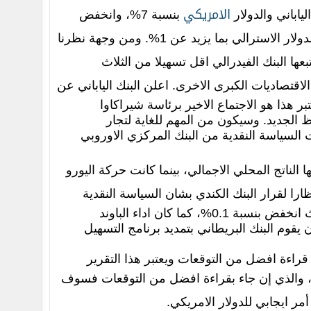
الامريكي
ياباني والدولار
بنسبة 7%، وانخفض
الكندي والفرنك السويسري والكورونا النرويجية بنسبة 3% وانخفض اليورو والدولار الاسترالي بما يزيد عن 1%. ومن وجهة نظرنا
عها البنك الفيدرالي اقل تسهيلا من الثلاث
لاقتصاديات الكبرى الاخرى. اعلن البنك الياباني عن
ر هذا هو الاجتماع الاخير برئاسة شيراكاوا
ظ الجديد. وسيكون من المهم للغاية لتجار
 السياسة النقدية من البنك المركزي الاوروبي
لتي جاء بها الناتج المحلي الاجمالي، بينما كانت حركة اليورو
نسبة 0.1% انتظارا لقرار البنك الكندي بشان السياسة النقدية
والذي من المتوقع ان يكون مشابه لبيان شهر يناير. وكان الين الياباني ضعيفا ايضا حيث انخفض بنسبة 0.1%، كما كان اداء الباوند
سبة 0.2% حيث زادت التوقعات بأن يقوم البنك البريطاني بتمديد برنامج التسهيل
جل تقرير ADP للتوظيف بالقطاع الخاص قراءة افضل من التوقعات ويعتبر هذا التقرير
، والذي إن جاء بقراءة افضل من التوقعات فسوف
مر ايجابي للدولار الامريكي.