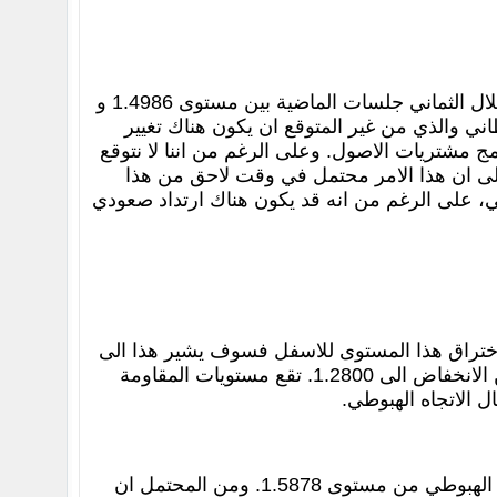
كان الباوند ضعيفا يوم امس، حيث كانت حركته داخل نطاق تداول سعته 236 نقطة خلال الثماني جلسات الماضية بين مستوى 1.4986 و
البريطاني والذي من غير المتوقع ان يكون هناك تغيير
ن تمديد برنامج مشتريات الاصول. وعلى الرغم من اننا لا نتوقع
على ان هذا الامر محتمل في وقت لاحق من هذا
لي، على الرغم من انه قد يكون هناك ارتداد صعودي
و ادنى سعر سابق، وفي حالة اختراق هذا المستوى للاسفل فسوف يشير هذا الى
احتمالية استئناف الاتجاه الهبوطي الممتد من مستوى 1.3711، قبل ان يقوم بمزيد من الانخفاض الى 1.2800. تقع مستويات المقاومة
يخترق هذا الزوج مستوى 1.4986 للاسفل مما يدل على ان السعر قد استأنف الاتجاه الهبوطي من مستوى 1.5878. ومن المحتمل ان