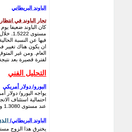
الباوند البريطاني
تجار الباوند في انتظار
مستوى 2
ان يكون هناك تغيير ف
العام. ومن غير المتوق
لفترة قصيرة بعد نتيجة 
التحليل الفني
اليورو/ دولار أمريكي
عند مستوى 1.3080 و 1.3180، وقد يؤدي اختراق هذه المقاومة الى الاشارة الى اكتمال الاتجاه الهبوطي.
الدو
الباوند البريطاني/