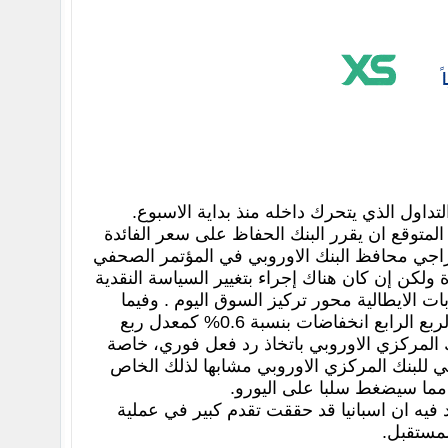
داول الذي يتحرك داخله منذ بداية الاسبوع.
المتوقع ان يقرر البنك الحفاظ على سعر الفائدة
لى لهجة دراجي محافظ البنك الاوروبي في المؤتمر الصحفي
ة ولكن إن كان هناك إجراء بتغيير السياسة النقدية
 الايطالية محور تركيز السوق اليوم . وفيما
يتعلق بالبيانات الاقتصادية فقد سجل الناتج المحلي الاجمالي من منطقة اليورو خلال الربع الرابع انخفاضات بنسبة 0.6% كمعدل ربع
م البنك المركزي الاوروبي باتخاذ رد فعل فوري، خاصة
ي للبنك المركزي الاوروبي مشابها لذلك الخاص
 مما سيضغط سلبا على اليورو.
 فيه ان اسبانيا قد حققت تقدم كبير في عملية
لمستقبل.