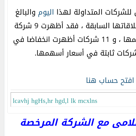
ق للشركات المتداولة لهذا
اليوم
والبالغ
عددها 30 شركة مع إغلاقاتها السابقة ، فقد أظهرت 9 شركة
ارتفاعا في أسعار أسهمها ، و 11 شركات أظهرت انخفاضا في
افتح حساب هنا
lcavhj hgHs,hr hgd,l lk mcxlns
امى مع الشركة المرخصة