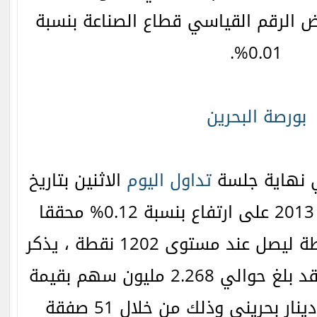
، و انخفض الرقم القياسي قطاع الصناعة بنسبة
0.01%.
بورصة البحرين
نهاية جلسة
تداول
اليوم
الاثنين بتاريخ
19 أغسطس/آب لعام 2013 على ارتفاع بنسبة 0.12% محققا
مكاسب بقيمة 1.47 نقطة ليصل عند مستوى 1202 نقطة ، يذكر
حجم التداول الإجمالي قد بلغ حوالي 2.268 مليون سهم بقيمة
تداول 334.488 ألف دينار بحريني وذلك من خلال 51 صفقة