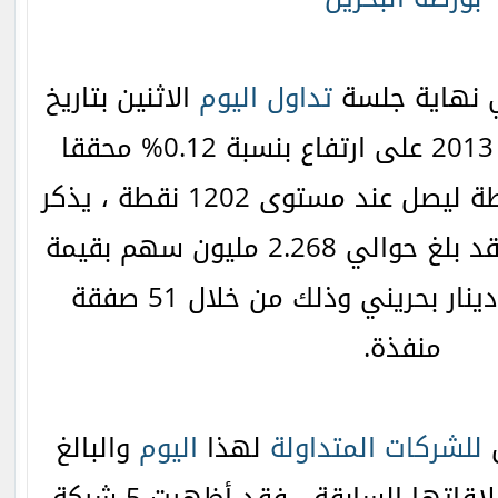
نهاية جلسة
تداول
اليوم
الاثنين بتاريخ
19 أغسطس/آب لعام 2013 على ارتفاع بنسبة 0.12% محققا
مكاسب بقيمة 1.47 نقطة ليصل عند مستوى 1202 نقطة ، يذكر
حجم التداول الإجمالي قد بلغ حوالي 2.268 مليون سهم بقيمة
تداول 334.488 ألف دينار بحريني وذلك من خلال 51 صفقة
منفذة.
ق
للشركات المتداولة
لهذا
اليوم
والبالغ