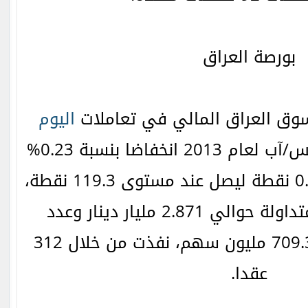
بورصة العراق
وق العراق المالي في تعاملات
اليوم
الاثنين بتاريخ 19 أغسطس/آب لعام 2013 انخفاضا بنسبة 0.23%
مسجلا خسائر بقيمة 0.28 نقطة ليصل عند مستوى 119.3 نقطة،
حيث بلغت القيمة المتداولة حوالي 2.871 مليار دينار وعدد
الأسهم المتداولة 709.399 مليون سهم، نفذت من خلال 312
عقدا.