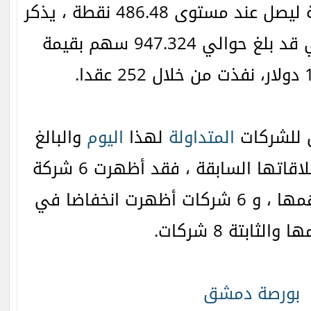
خسائر بقيمة 0.14 نقطة ليصل عند مستوى 486.48 نقطة ، يذكر
والي 947.324 سهم بقيمة
ق للشركات
المتداولة
لهذا
اليوم
والبالغ
عددها 20 شركة مع إغلاقاتها السابقة ، فقد أظهرت 6 شركة
ارتفاعا في أسعار أسهمها ، و 6 شركات أظهرت انخفاضا في
الثابتة 8 شركات.
بورصة دمشق