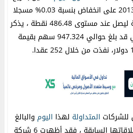
19 أغسطس/آب لعام 2013 على انخفاض بنسبة 0.03% مسجلا
خسائر بقيمة 0.14 نقطة ليصل عند مستوى 486.48 نقطة ، يذكر
والي 947.324 سهم بقيمة
ق للشركات
المتداولة
لهذا
اليوم
والبالغ
عددها 20 شركة مع إغلاقاتها السابقة ، فقد أظهرت 6 شركة