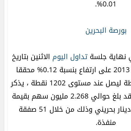
0.01%.
بورصة البحرين
نهاية جلسة
تداول
اليوم
الاثنين بتاريخ
19 أغسطس/آب لعام 2013 على ارتفاع بنسبة 0.12% محققا
مكاسب بقيمة 1.47 نقطة ليصل عند مستوى 1202 نقطة ، يذكر
حجم التداول الإجمالي قد بلغ حوالي 2.268 مليون سهم بقيمة
تداول 334.488 ألف دينار بحريني وذلك من خلال 51 صفقة
منفذة.