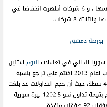
ارتفاعا في أسعار أسهمها ، و 6 شركات أظهرت انخفاضا في
الثابتة 8 شركات.
بورصة دمشق
سوريا المالي في تعاملات
اليوم
الاثنين
بتاريخ 19 أغسطس/آب لعام 2013 اختتم على تراجع بنسبة
0.41% أي ما يعادل 4.97 نقطة، حيث أن حجم التداولات قد بلغت
حوالي 104.936 سهم بقيمة تداول نحو 1202.5 ليرة سورية
صفقات منفذة.