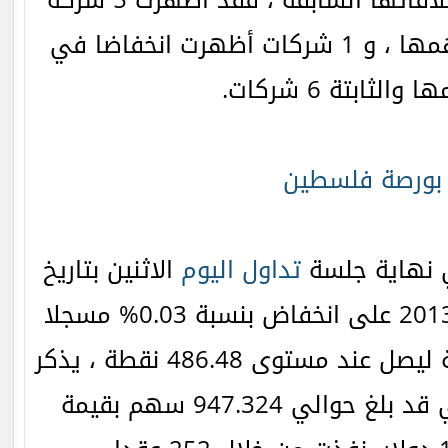
عددها 12 شركة مع إغلاقاتها السابقة ، فقد أظهرت 5 شركة
ارتفاعا في أسعار أسهمها ، و 1 شركات أظهرت انخفاضا في
الثابتة 6 شركات.
بورصة فلسطين
 نهاية جلسة
تداول
اليوم
الاثنين بتاريخ
19 أغسطس/آب لعام 2013 على انخفاض بنسبة 0.03% مسجلا
خسائر بقيمة 0.14 نقطة ليصل عند مستوى 486.48 نقطة ، يذكر
والي 947.324 سهم بقيمة