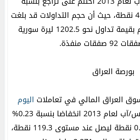
بتاريخ 19 أغسطس/آب لعام 2013 اختتم على تراجع بنسبة
0.41% أي ما يعادل 4.97 نقطة، حيث أن حجم التداولات قد بلغت
حوالي 104.936 سهم بقيمة تداول نحو 1202.5 ليرة سورية
صفقات منفذة.
بورصة العراق
وق العراق المالي في تعاملات
اليوم
الاثنين بتاريخ 19 أغسطس/آب لعام 2013 انخفاضا بنسبة 0.23%
مسجلا خسائر بقيمة 0.28 نقطة ليصل عند مستوى 119.3 نقطة،